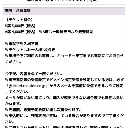
説明／注意事項
【チケット料金】
S席 5,000円 (税込)
A席 4,000円 (税込) ※A席は一般発売日より販売開始
※未就学児入場不可
※チケットはお一人様1枚必要
※車椅子をご利用のお客様は、キョードー東京までお電話にてお問合せ
ください。
◇下記、内容を必ず一読ください。
※携帯電話等の受信設定でドメイン指定受信を設定している方は、必ず
「@ticket.rakuten.co.jp」からのメールを事前に受信できるように設定
してください。
メールが届かない事により、購入が確認できない場合等でも責任は負い
かねます。
※先着順。販売予定枚数に達し次第受付終了。
※申込時には、残席状況が変動している場合がありますのでご了承くだ
さい。
※ご購入されたチケットは、理由の如何を問わず、取替・変更・キャン