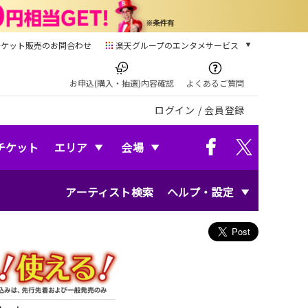
チケット販売のお問合わせ
楽天グループのエンタメサービス
チケット
楽天チケット
お申込(購入・抽選)内容確認
よくあるご質問
本/ゲーム/CD/DVD
ログイン
/
会員登録
楽天ブックス
電子書籍
楽天Kobo
チケット
エリア
会場
雑誌読み放題
楽天マガジン
アーティスト検索
ヘルプ・設定
音楽配信
楽天ミュージック
動画配信
楽天TV
動画配信ガイド
Rakuten PLAY
無料テレビ
Rチャンネル