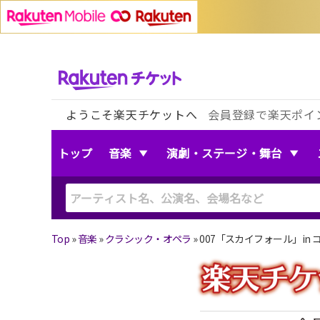
ようこそ楽天チケットへ
会員登録で楽天ポイ
トップ
音楽
演劇・ステージ・舞台
Top
»
音楽
»
クラシック・オペラ
»
007「スカイフォール」in