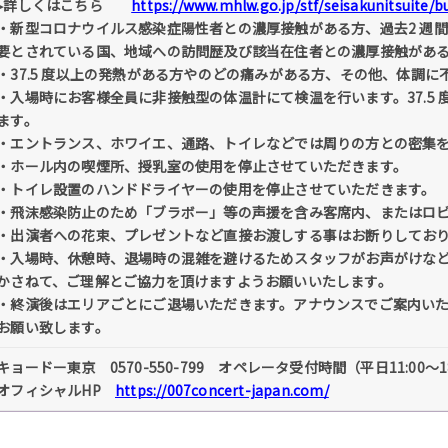
▸詳しくはこちら
https://www.mhlw.go.jp/stf/seisakunitsuite/
・新型コロナウイルス感染症陽性者との濃厚接触がある方、過去2 週
要とされている国、地域への訪問歴及び該当在住者との濃厚接触があ
・37.5 度以上の発熱がある方やのどの痛みがある方、その他、体調
・入場時にお客様全員に非接触型の体温計にて検温を行います。37.5
ます。
・エントランス、ホワイエ、通路、トイレなどでは周りの方との密集
・ホール内の喫煙所、授乳室の使用を停止させていただきます。
・トイレ設置のハンドドライヤーの使用を停止させていただきます。
・飛沫感染防止のため「ブラボー」等の声援を含み客席内、またはロ
・出演者への花束、プレゼントなど直接お渡しする事はお断りしてお
・入場時、休憩時、退場時の混雑を避けるためスタッフがお声がけな
かさねて、ご理解とご協力を頂けますようお願いいたします。
・終演後はエリアごとにご退場いただきます。アナウンスでご案内い
お願い致します。
キョードー東京 0570-550-799 オペレータ受付時間（平日11:00〜18:
オフィシャルHP
https://007concert-japan.com/