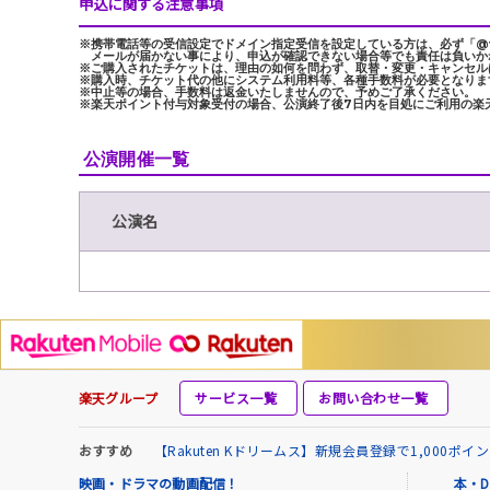
申込に関する注意事項
※携帯電話等の受信設定でドメイン指定受信を設定している方は、必ず「@tick
メールが届かない事により、申込が確認できない場合等でも責任は負いか
※ご購入されたチケットは、理由の如何を問わず、取替・変更・キャンセル
※購入時、チケット代の他にシステム利用料等、各種手数料が必要となりま
※中止等の場合、手数料は返金いたしませんので、予めご了承ください。
※楽天ポイント付与対象受付の場合、公演終了後7日内を目処にご利用の楽
公演開催一覧
公演名
楽天グループ
サービス一覧
お問い合わせ一覧
おすすめ
【Rakuten Kドリームス】新規会員登録で1,000ポ
映画・ドラマの動画配信！
本・D