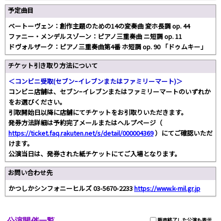
予定曲目
ベートーヴェン：創作主題のための14の変奏曲 変ホ長調 op. 44
ファニー・メンデルスゾーン：ピアノ三重奏曲 ニ短調 op. 11
ドヴォルザーク：ピアノ三重奏曲第4番 ホ短調 op. 90 「ドゥムキー」
チケット引き取り方法について
＜コンビニ受取(セブンｰイレブンまたはファミリーマート)＞
コンビニ店舗は、セブンｰイレブンまたはファミリーマートのいずれか
をお選びください。
引取開始日以降に店舗にてチケットをお引取りいただきます。
発券方法詳細は予約完了メールまたはヘルプページ（
https://ticket.faq.rakuten.net/s/detail/000004369
）にてご確認いただ
けます。
公演当日は、発券された紙チケットにてご入場となります。
お問い合わせ先
かつしかシンフォニーヒルズ 03-5670-2233
https://www.k-mil.gr.jp
公演開催一覧
販売終了した公演も表示