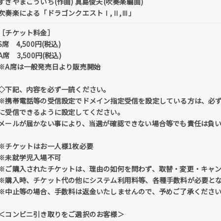
すぎやまこういち(作曲) 真島俊夫(吹奏楽編曲)
吹奏楽による「ドラゴンクエストⅠ,Ⅱ,Ⅲ」
［チケット料金］
S席 4,500円(税込)
A席 3,500円(税込)
※A席は一般発売日より販売開始
◇下記、内容を必ず一読ください。
※携帯電話等の受信設定でドメイン指定受信を設定している方は、必ず「@tick
に受信できるように設定してください。
メールが届かない事により、当選が確認できない場合等でも責任は負
※チケットはお一人様1枚必要
※未就学児入場不可
※ご購入されたチケットは、理由の如何を問わず、取替・変更・キャ
※購入時、チケット代の他にシステム利用料等、各種手数料が必要と
※中止等の場合、手数料は返金いたしませんので、予めご了承くださ
＜コンビニ引き取りをご選択のお客様＞