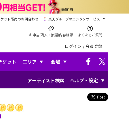
チケット販売のお問合わせ
楽天グループのエンタメサービス
チケット
楽天チケット
お申込(購入・抽選)内容確認
よくあるご質問
本/ゲーム/CD/DVD
ログイン
/
会員登録
楽天ブックス
電子書籍
楽天Kobo
チケット
エリア
会場
雑誌読み放題
楽天マガジン
アーティスト検索
ヘルプ・設定
音楽配信
楽天ミュージック
動画配信
楽天TV
動画配信ガイド
Rakuten PLAY
無料テレビ
Rチャンネル