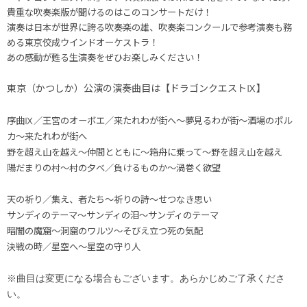
貴重な吹奏楽版が聞けるのはこのコンサートだけ！
演奏は日本が世界に誇る吹奏楽の雄、吹奏楽コンクールで参考演奏も務
める東京佼成ウインドオーケストラ！
あの感動が甦る生演奏をぜひお楽しみください！
東京（かつしか）公演の演奏曲目は【ドラゴンクエストⅨ】
序曲Ⅸ／王宮のオーボエ／来たれわが街へ～夢見るわが街～酒場のポル
カ～来たれわが街へ
野を超え山を越え～仲間とともに～箱舟に乗って～野を超え山を越え
陽だまりの村～村の夕べ／負けるものか～渦巻く欲望
天の祈り／集え、者たち～祈りの詩～せつなき思い
サンディのテーマ～サンディの泪～サンディのテーマ
暗闇の魔窟～洞窟のワルツ～そびえ立つ死の気配
決戦の時／星空へ～星空の守り人
※曲目は変更になる場合もございます。あらかじめご了承くださ
い。