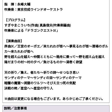
指 揮：永峰大輔
吹奏楽：東京佼成ウインドオーケストラ
【プログラム】
すぎやまこういち(作曲) 真島俊夫(吹奏楽編曲)
吹奏楽による「ドラゴンクエストⅨ」
【演奏曲目】
序曲Ⅸ／王宮のオーボエ／来たれわが街へ～夢見るわが街～酒場のポル
カ～来たれわが街へ
野を超え山を越え～仲間とともに～箱舟に乗って～野を超え山を越え
陽だまりの村～村の夕べ／負けるものか～渦巻く欲望
天の祈り／集え、者たち～祈りの詩～せつなき思い
サンディのテーマ～サンディの泪～サンディのテーマ
暗闇の魔窟～洞窟のワルツ～そびえ立つ死の気配
決戦の時／星空へ～星空の守り人
※曲目は変更になる場合もございます。あらかじめご了承ください。
説明／注意事項