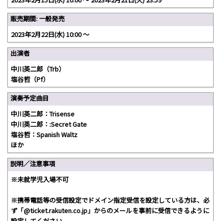
販売期間: 一般発売
2023年2月22日(水) 10:00 〜
出演者
中川英二郎（Trb）
塩谷哲（Pf）
演奏予定曲目
中川英二郎：Trisense
中川英二郎：:Secret Gate
塩谷哲：Spanish Waltz
ほか
説明／注意事項
※未就学児入場不可
※携帯電話等の受信設定でドメイン指定受信を設定している方は、必
ず「@ticket.rakuten.co.jp」からのメールを事前に受信できるように
設定してください。