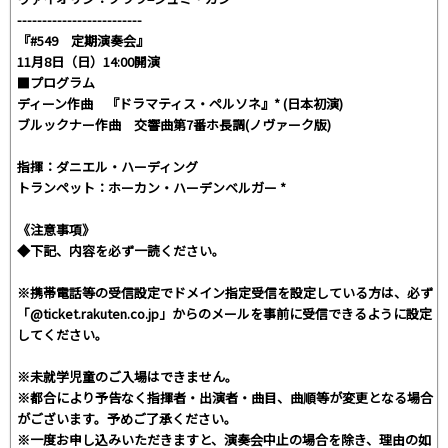
-------------------------
『#549 定期演奏会』
11月8日（日）14:00開演
■プログラム
ディーン作曲 『ドラマティス・ペルソネ』* (日本初演)
ブルックナー作曲 交響曲第7番ホ長調(ノヴァーク版)
指揮：ダニエル・ハーディング
トランペット：ホーカン・ハーデンベルガー *
《注意事項》
◆下記、内容を必ず一読ください。
※携帯電話等の受信設定でドメイン指定受信を設定している方は、必ず
「@ticket.rakuten.co.jp」からのメールを事前に受信できるように設定
してください。
※未就学児童のご入場はできません。
※都合により予告なく指揮者・出演者・曲目、曲順等が変更となる場合
がございます。予めご了承ください。
※一度お申し込みいただきますと、演奏会中止の場合を除き、理由の如