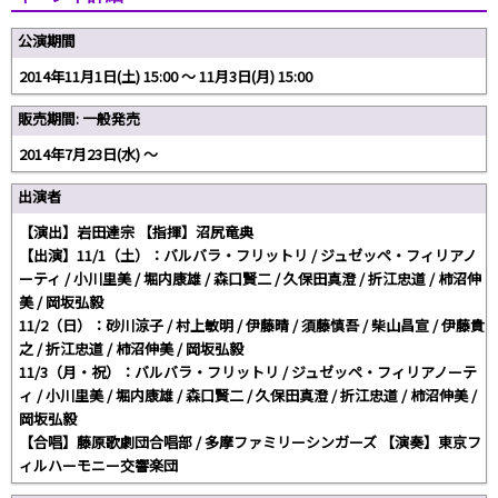
公演期間
2014年11月1日(土) 15:00 〜 11月3日(月) 15:00
販売期間: 一般発売
2014年7月23日(水) ～
出演者
【演出】岩田達宗 【指揮】沼尻竜典
【出演】11/1（土）：バルバラ・フリットリ / ジュゼッペ・フィリアノ
ーティ / 小川里美 / 堀内康雄 / 森口賢二 / 久保田真澄 / 折江忠道 / 柿沼伸
美 / 岡坂弘毅
11/2（日）：砂川涼子 / 村上敏明 / 伊藤晴 / 須藤慎吾 / 柴山昌宣 / 伊藤貴
之 / 折江忠道 / 柿沼伸美 / 岡坂弘毅
11/3（月・祝）：バルバラ・フリットリ / ジュゼッペ・フィリアノーテ
ィ / 小川里美 / 堀内康雄 / 森口賢二 / 久保田真澄 / 折江忠道 / 柿沼伸美 /
岡坂弘毅
【合唱】藤原歌劇団合唱部 / 多摩ファミリーシンガーズ 【演奏】東京フ
ィルハーモニー交響楽団