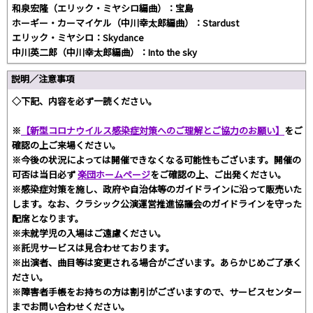
和泉宏隆（エリック・ミヤシロ編曲）：宝島
ホーギー・カーマイケル（中川幸太郎編曲）：Stardust
エリック・ミヤシロ：Skydance
中川英二郎（中川幸太郎編曲）：Into the sky
説明／注意事項
◇下記、内容を必ず一読ください。
※
【新型コロナウイルス感染症対策へのご理解とご協力のお願い】
をご
確認の上ご来場ください。
※今後の状況によっては開催できなくなる可能性もございます。開催の
可否は当日必ず
楽団ホームページ
をご確認の上、ご出発ください。
※感染症対策を施し、政府や自治体等のガイドラインに沿って販売いた
します。なお、クラシック公演運営推進協議会のガイドラインを守った
配席となります。
※未就学児の入場はご遠慮ください。
※託児サービスは見合わせております。
※出演者、曲目等は変更される場合がございます。あらかじめご了承く
ださい。
※障害者手帳をお持ちの方は割引がございますので、サービスセンター
までお問い合わせください。