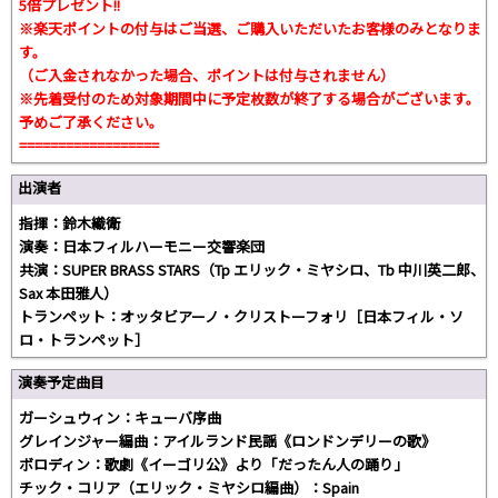
5倍プレゼント!!
※楽天ポイントの付与はご当選、ご購入いただいたお客様のみとなりま
す。
（ご入金されなかった場合、ポイントは付与されません）
※先着受付のため対象期間中に予定枚数が終了する場合がございます。
予めご了承ください。
==================
出演者
指揮：鈴木織衛
演奏：日本フィルハーモニー交響楽団
共演：SUPER BRASS STARS（Tp エリック・ミヤシロ、Tb 中川英二郎、
Sax 本田雅人）
トランペット：オッタビアーノ・クリストーフォリ［日本フィル・ソ
ロ・トランペット］
演奏予定曲目
ガーシュウィン：キューバ序曲
グレインジャー編曲：アイルランド民謡《ロンドンデリーの歌》
ボロディン：歌劇《イーゴリ公》より「だったん人の踊り」
チック・コリア（エリック・ミヤシロ編曲）：Spain