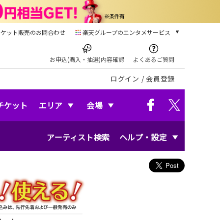
チケット販売のお問合わせ
楽天グループのエンタメサービス
チケット
楽天チケット
お申込(購入・抽選)内容確認
よくあるご質問
本/ゲーム/CD/DVD
ログイン
/
会員登録
楽天ブックス
電子書籍
楽天Kobo
チケット
エリア
会場
雑誌読み放題
楽天マガジン
アーティスト検索
ヘルプ・設定
音楽配信
楽天ミュージック
動画配信
楽天TV
動画配信ガイド
Rakuten PLAY
無料テレビ
Rチャンネル