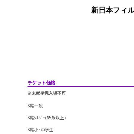
新日本フィル
チケット価格
※未就学児入場不可
S席一般
S席ｼﾙﾊﾞｰ(65歳以上)
S席小･中学生