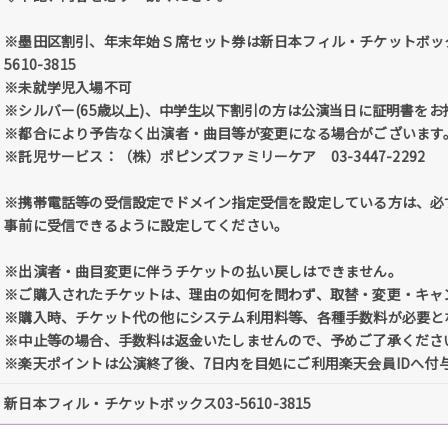
※墨田区割引、年末年始Ｓ席セット券は新日本フィル・チケットボック
5610-3815
※未就学児入場不可
※シルバー(65歳以上)、中学生以下割引の方は公演当日に証明書を
※都合により予告なく出演者・曲目等が変更になる場合がございます
※託児サービス：（株）ポピンズファミリーケア 03-3447-2292
※携帯電話等の受信設定でドメイン指定受信を設定している方は、必ず「@tic
事前に受信できるように設定してください。
※出演者・曲目変更に伴うチケットの払い戻しはできません。
※ご購入されたチケットは、理由の如何を問わず、取替・変更・キャ
※購入時、チケット代の他にシステム利用料等、各種手数料が必要と
※中止等の場合、手数料は返金いたしませんので、予めご了承くださ
※楽天ポイントは公演終了後、7日内を目処にご利用楽天会員IDへ付
新日本フィル・チケットボックス03-5610-3815