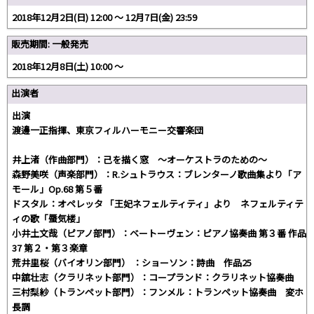
2018年12月2日(日) 12:00 〜 12月7日(金) 23:59
販売期間: 一般発売
2018年12月8日(土) 10:00 〜
出演者
出演
渡邊一正指揮、東京フィルハーモニー交響楽団
井上渚（作曲部門）：己を描く窓 ～オーケストラのための～
森野美咲（声楽部門）：R.シュトラウス：ブレンターノ歌曲集より「ア
モール」Op.68 第５番
ドスタル：オペレッタ 「王妃ネフェルティティ」より ネフェルティテ
ィの歌「蜃気楼」
小井土文哉（ピアノ部門）：ベートーヴェン：ピアノ協奏曲 第３番 作品
37 第２・第３楽章
荒井里桜（バイオリン部門） ：ショーソン：詩曲 作品25
中舘壮志（クラリネット部門）：コープランド：クラリネット協奏曲
三村梨紗（トランペット部門）：フンメル：トランペット協奏曲 変ホ
長調