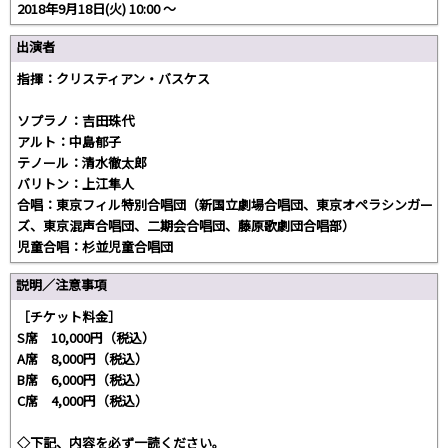
2018年9月18日(火) 10:00 〜
出演者
指揮：クリスティアン・バスケス
ソプラノ：吉田珠代
アルト：中島郁子
テノール：清水徹太郎
バリトン：上江隼人
合唱：東京フィル特別合唱団（新国立劇場合唱団、東京オペラシンガー
ズ、東京混声合唱団、二期会合唱団、藤原歌劇団合唱部）
児童合唱：杉並児童合唱団
説明／注意事項
［チケット料金］
S席 10,000円（税込）
A席 8,000円（税込）
B席 6,000円（税込）
C席 4,000円（税込）
◇下記、内容を必ず一読ください。