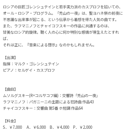
ロシアの巨匠ゴレンシュテインと若手実力派のカスプロフを招いての、
オール・ロシア・プログラム。「禿山の一夜」は、聖ヨハネ祭の前夜に
不思議な出来事が起こる、という伝承から着想を得た人気の曲です。
また、ラフマニノフとチャイコフスキーの作品に共通するのは、
甘美なロシア的旋律。聴く人の心に何か特別な感情が芽生えたとすれ
ば、
それは正に、『音楽による啓示』なのかもしれません。
【出演】
指揮：マルク・ゴレンシュテイン
ピアノ：セルゲイ・カスプロフ
【曲目】
ムソルグスキー(R=コルサコフ編)：交響詩「禿山の一夜」
ラフマニノフ：パガニーニの主題による狂詩曲 作品43
チャイコフスキー：交響曲 第5番 ホ短調 作品64
【料金】
S．￥7,000 A．￥6,000 B．￥4,000 P．￥2,000