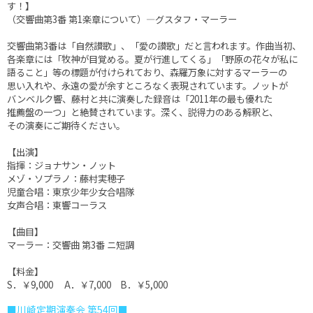
す！】
（交響曲第3番 第1楽章について）―グスタフ・マーラー
交響曲第3番は「自然讃歌」、「愛の讃歌」だと言われます。作曲当初、
各楽章には「牧神が目覚める。夏が行進してくる」「野原の花々が私に
語ること」等の標題が付けられており、森羅万象に対するマーラーの
思い入れや、永遠の愛が余すところなく表現されています。ノットが
バンベルク響、藤村と共に演奏した録音は「2011年の最も優れた
推薦盤の一つ」と絶賛されています。深く、説得力のある解釈と、
その演奏にご期待ください。
【出演】
指揮：ジョナサン・ノット
メゾ・ソプラノ：藤村実穂子
児童合唱：東京少年少女合唱隊
女声合唱：東響コーラス
【曲目】
マーラー：交響曲 第3番 ニ短調
【料金】
S．￥9,000 A．￥7,000 B．￥5,000
■川崎定期演奏会 第54回■