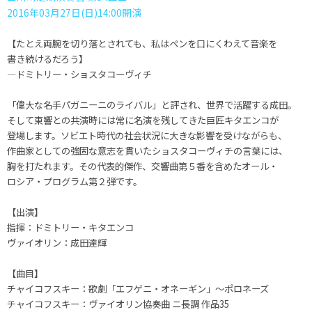
2016年03月27日(日)14:00開演
【たとえ両腕を切り落とされても、私はペンを口にくわえて音楽を
書き続けるだろう】
―ドミトリー・ショスタコーヴィチ
「偉大な名手パガニーニのライバル」と評され、世界で活躍する成田。
そして東響との共演時には常に名演を残してきた巨匠キタエンコが
登場します。ソビエト時代の社会状況に大きな影響を受けながらも、
作曲家としての強固な意志を貫いたショスタコーヴィチの言葉には、
胸を打たれます。その代表的傑作、交響曲第５番を含めたオール・
ロシア・プログラム第２弾です。
【出演】
指揮：ドミトリー・キタエンコ
ヴァイオリン：成田達輝
【曲目】
チャイコフスキー：歌劇「エフゲニ・オネーギン」～ポロネーズ
チャイコフスキー：ヴァイオリン協奏曲 ニ長調 作品35