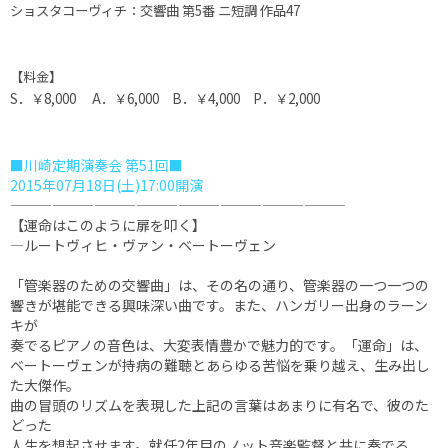
ショスタコーヴィチ：交響曲 第5番 ニ短調 作品47
【料金】
S．￥8,000 A．￥6,000 B．￥4,000 P．￥2,000
■川崎定期演奏会 第51回■
2015年07月18日(土)17:00開演
――――――――――――――――――――――――
【運命はこのように扉を叩く】
―ルートヴィヒ・ヴァン・ベートーヴェン
「管楽器のための交響曲」は、その名の通り、管楽器の一つ一つの
響きが堪能できる興味深い曲です。また、ハンガリー出身のラーン
キが
奏でるピアノの音色は、大変表情豊かで魅力的です。「運命」は、
ベートーヴェンが持病の難聴とあらゆる苦悩を乗り越え、生み出し
た大傑作。
曲の冒頭のリズムを表現した上記の言葉はあまりに有名で、彼のた
どった
人生を想起させます。就任2年目のノット音楽監督と共に奏でる