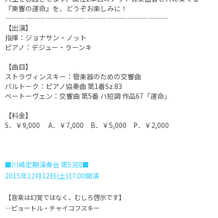
『東響の運命』を、どうぞお楽しみに！
――――――――――――――――――――――――
【出演】
指揮：ジョナサン・ノット
ピアノ：デジュー・ラーンキ
【曲目】
ストラヴィンスキー：管楽器のための交響曲
バルトーク：ピアノ協奏曲 第1番Sz.83
ベートーヴェン：交響曲 第5番 ハ短調 作品67「運命」
【料金】
S．￥9,000 A．￥7,000 B．￥5,000 P．￥2,000
■川崎定期演奏会 第53回■
2015年12月12日(土)17:00開演
【音楽は幻覚ではなく、むしろ啓示です】
―ピョートル・チャイコフスキー