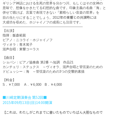
ギリシア神話における生死の世界を分かつ川、もしくはその女神の
意味で、想像をかきたてる幻想的な曲です。印象主義の名曲「海」と
併せて聴けば、言葉で表現できない『素晴らしい音楽の世界』を
年の東響との共演時には
目の当たりにすることでしょう。2012
大成功を収めた、ホジャイノフの成長にも注目です。
――――――――――――――――――――――――
【出演】
指揮：飯森範親
ピアノ：ニコライ・ホジャイノフ
ヴィオラ：青木篤子
混声合唱：東響コーラス
【曲目】
ショパン：ピアノ協奏曲 第2番 ヘ短調 作品21
カンチェリ：ステュクス ～ヴィオラ、混声合唱と管弦楽のための
ドビュッシー：海 ～管弦楽のための3つの交響的素描
【料金】
S．￥7,000 A．￥6,000 B．￥4,000
■川崎定期演奏会 第52回■
2015年09月13日(日)14:00開演
【これは、わたしがこれまでに書いたものでいちばん大胆なもので