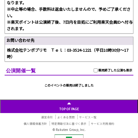
なります。
※中止等の場合、手数料は返金いたしませんので、予めご了承くださ
い。
※楽天ポイントは公演終了後、7日内を目処にご利用楽天会員IDへ付与
されます。
お問い合わせ先
株式会社テンポプリモ Ｔｅｌ：03-3524-1221（平日10時30分～17
時）
公演開催一覧
販売終了した公演も表示
このイベントの販売は終了しました
TOP OF PAGE
運営会社
よくある質問
サービス一覧
個人情報保護方針
特定商取引法に基づく表示
サービス利用規約
© Rakuten Group, Inc.