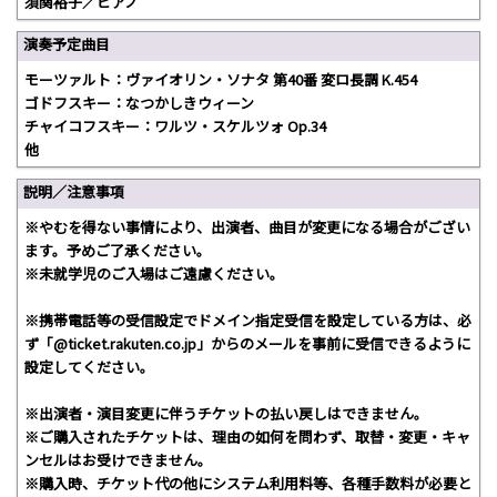
須関裕子／ピアノ
演奏予定曲目
モーツァルト：ヴァイオリン・ソナタ 第40番 変ロ長調 K.454
ゴドフスキー：なつかしきウィーン
チャイコフスキー：ワルツ・スケルツォ Op.34
他
説明／注意事項
※やむを得ない事情により、出演者、曲目が変更になる場合がござい
ます。予めご了承ください。
※未就学児のご入場はご遠慮ください。
※携帯電話等の受信設定でドメイン指定受信を設定している方は、必
ず「@ticket.rakuten.co.jp」からのメールを事前に受信できるように
設定してください。
※出演者・演目変更に伴うチケットの払い戻しはできません。
※ご購入されたチケットは、理由の如何を問わず、取替・変更・キャ
ンセルはお受けできません。
※購入時、チケット代の他にシステム利用料等、各種手数料が必要と