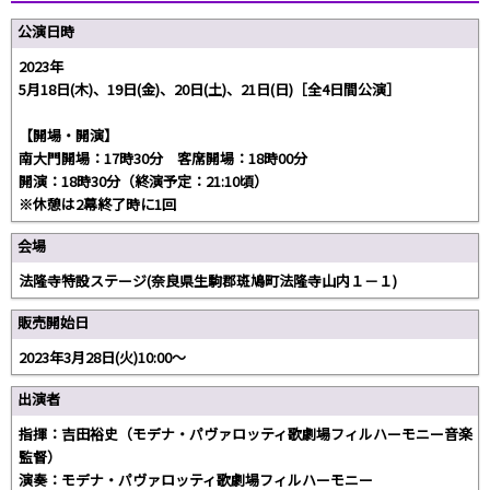
公演日時
2023年
5月18日(木)、19日(金)、20日(土)、21日(日)［全4日間公演］
【開場・開演】
南大門開場：17時30分 客席開場：18時00分
開演：18時30分（終演予定：21:10頃）
※休憩は2幕終了時に1回
会場
法隆寺特設ステージ(奈良県生駒郡斑鳩町法隆寺山内１－１)
販売開始日
2023年3月28日(火)10:00～
出演者
指揮：吉田裕史（モデナ・パヴァロッティ歌劇場フィルハーモニー音楽
監督）
演奏：モデナ・パヴァロッティ歌劇場フィルハーモニー