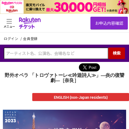
メニュー
ログイン
/
会員登録
検索
野外オペラ 「トロヴァトーレ≪吟遊詩人≫」―炎の復讐
劇―［奈良］
ENGLISH (non-Japan residents)