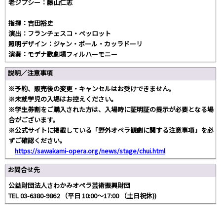
老ジプシー：藤山仁志
指揮：吉田裕史
演出：フランチェスコ・ベッロット
照明デザイン：ジャン・ポール・カッラドーリ
演奏：モデナ歌劇場フィルハーモニー
説明／注意事項
※予約、販売後の変更・キャンセルはお受けできません。
※未就学児の入場はお控えください。
※学生券割をご購入された方は、入場時に証明証の提示が必要となる場
合がございます。
※公式サイトに掲載している「野外オペラ観劇に関する注意事項」を必
ずご確認ください。
https://sawakami-opera.org/news/stage/chui.html
お問合せ先
公益財団法人さわかみオペラ芸術振興財団
TEL 03-6380-9862 （平日 10:00～17:00 （土日祝休))