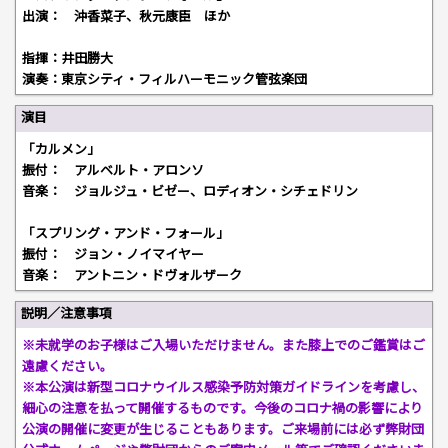
出演： 沖香菜子、秋元康臣 ほか
指揮：井田勝大
演奏：東京シティ・フィルハーモニック管弦楽団
演目
「カルメン」
振付： アルベルト・アロンソ
音楽： ジョルジュ・ビゼー、ロディオン・シチェドリン
「スプリング・アンド・フォール」
振付： ジョン・ノイマイヤー
音楽： アントニン・ドヴォルザーク
説明／注意事項
※未就学のお子様はご入場いただけません。また膝上でのご鑑賞はご
遠慮ください。
※本公演は新型コロナウイルス感染予防対策ガイドラインを考慮し、
細心の注意を払って開催するものです。今後のコロナ禍の影響により
公演の開催に変更が生じることもあります。ご来場前には必ず弊財団