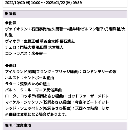
2022/10/02(日) 10:00 〜 2023/01/22 (日) 09:59
出演者
◆出演
ヴァイオリン：石田泰尚/佐久間聡一/櫻井純/ビルマン聡平/丹羽洋輔/大
町滋
ヴィオラ：生野正樹 萩谷金太郎 長石篤志
チェロ：門脇大樹 弘田徹 大宮理人
コントラバス：米長幸一
◆曲目
アイルランド民謡(フランク・ブリッジ編曲)：ロンドンデリーの歌
ホルスト：セントポール組曲
ラター：弦楽のための組曲
バルトーク：ルーマニア民俗舞曲
ロータ、コッポラ(松岡あさひ編曲)：ゴッドファーザーメドレー
マイケル・ジャクソン(松岡あさひ編曲)：今夜はビートイット
レッド・ツェッペリン(松岡あさひ編曲)：天国への階段 ほか
※曲目は変更になる場合があります。
説明／注意事項