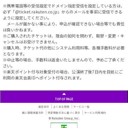
※携帯電話等の受信設定でドメイン指定受信を設定している方は、
必ず「@ticket.rakuten.co.jp」からのメールを事前に受信できる
ように設定してください。
メールが届かない事により、申込が確認できない場合等でも責任
は負いかねます。
※ご購入されたチケットは、理由の如何を問わず、取替・変更・キ
ャンセルはお受けできません。
※購入時、チケット代の他にシステム利用料等、各種手数料が必要
となります。
※中止等の場合、手数料は返金いたしませんので、予めご了承くだ
さい。
※楽天ポイント付与対象受付の場合、公演終了後7日内を目処にご
利用の楽天会員IDへポイント付与されます。
TOP OF PAGE
運営会社
よくある質問
サービス一覧
個人情報保護方針
特定商取引法に基づく表示
サービス利用規約
© Rakuten Group, Inc.