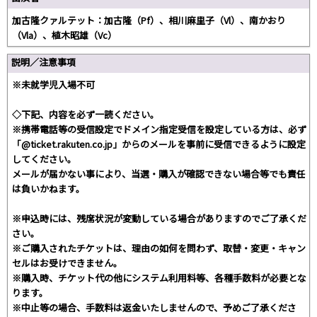
加古隆クァルテット：加古隆（Pf）、相川麻里子（Vl）、南かおり
（Vla）、植木昭雄（Vc）
説明／注意事項
※未就学児入場不可
◇下記、内容を必ず一読ください。
※携帯電話等の受信設定でドメイン指定受信を設定している方は、必ず
「@ticket.rakuten.co.jp」からのメールを事前に受信できるように設定
してください。
メールが届かない事により、当選・購入が確認できない場合等でも責任
は負いかねます。
※申込時には、残席状況が変動している場合がありますのでご了承くだ
さい。
※ご購入されたチケットは、理由の如何を問わず、取替・変更・キャン
セルはお受けできません。
※購入時、チケット代の他にシステム利用料等、各種手数料が必要とな
ります。
※中止等の場合、手数料は返金いたしませんので、予めご了承くださ