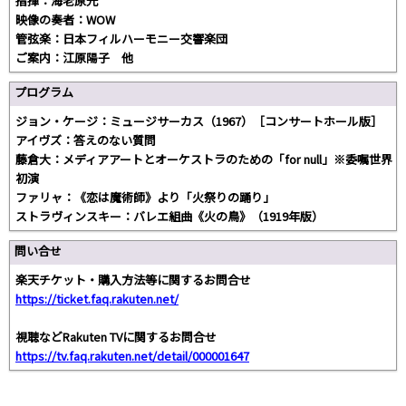
指揮：海老原光
映像の奏者：WOW
管弦楽：日本フィルハーモニー交響楽団
ご案内：江原陽子 他
プログラム
ジョン・ケージ：ミュージサーカス（1967）［コンサートホール版］
アイヴズ：答えのない質問
藤倉大：メディアアートとオーケストラのための「for null」※委嘱世界
初演
ファリャ：《恋は魔術師》より「火祭りの踊り」
ストラヴィンスキー：バレエ組曲《火の鳥》（1919年版）
問い合せ
楽天チケット・購入方法等に関するお問合せ
https://ticket.faq.rakuten.net/
視聴などRakuten TVに関するお問合せ
https://tv.faq.rakuten.net/detail/000001647