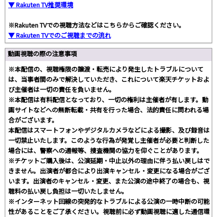
▼ Rakuten TV推奨環境
※Rakuten TVでの視聴方法などはこちらからご確認ください。
▼ Rakuten TVでのご視聴までの流れ
動画視聴の際の注意事項
※本配信の、視聴権限の譲渡・転売により発生したトラブルについて
は、当事者間のみで解決していただき、これについて楽天チケットおよ
び主催者は一切の責任を負いません。
※本配信は有料配信となっており、一切の権利は主催者が有します。動
画サイトなどへの無断転載・共有を行った場合、法的責任に問われる場
合がございます。
本配信はスマートフォンやデジタルカメラなどによる撮影、及び録音は
一切禁止いたします。このような行為が発覚し主催者が必要と判断した
場合には、警察への通報等、捜査機関の協力を仰ぐことがあります。
※チケットご購入後は、公演延期・中止以外の理由に伴う払い戻しはで
きません。出演者が都合により出演キャンセル・変更になる場合がござ
います。出演者のキャンセル・変更、また公演の途中終了の場合も、視
聴料の払い戻し負担は一切いたしません。
※インターネット回線の突発的なトラブルによる公演の一時中断の可能
性があることをご了承ください。視聴前に必ず動画視聴に適した通信環