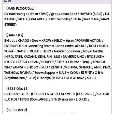
出演
【MAIN FLOOR DJs】
DY (sucreamgoodman / BMS) / grooveman Spot / HAYATO (S.A.S) / DJ
KANGO / METH (XXX-LARGE / JUICErecords) / RAHA (Beat In Me / MAIN
STREET)
【DANCERs】
BiGooL / CHAOS / Dee + KROW + KELO + Yusei / FORMER ACTION /
HYDROPOLIS x GreenTingTeam x Carlos x mimi aka RUI / KOJI + NUE +
YU-YA + NAOKI + MUKAI + HERO / NewSchoolOrder / Novel Nextus
(HIRO, TAIKI, KAZANE, KEIN, RiN., MU) / NUMERO UNO / RYOSUKE +
RYUZY + TATSU + SEAN / SODEEP / STEZO + KUMA + Tenju / SYMBOL-
ISM / YANMA + SHOGO + YUU / ZENITH (O-SHIMA, SHINICHI, AMRI, PInO,
TAISHOW, RYUMA) / 7down8upper + S.A.S + XYON / 櫻井 響 x O B A
(Rhythmalism / S.E.P.) x Toshiya (TOKYO FOOTWORKZ / S.E.P.)
【SESSIONs 1】
DJ OBA x KO-SKE (GUERRILLA GORILLA) / METH (XXX-LARGE) / SATOMI
(L.O.F.D) / TETSU (XXX-LARGE) / tmk (Marjoram / L.O.F.D) /
【SESSIONs 2】