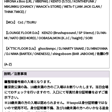
HIRONA x Boo (LRL / VIBEPAK) / KENTO (S.T.O) / KONTHEFUNK /
MIKUMIKU (CHANCY / WAACK'n STORE) / WETs-T (JAM JACK CLAN /
THINK TWICE) /
【MCs】 Co1 / TSURU
【LOUNGE FLOOR DJs】 KENZO (Brushupsound / SP Stemz) / DJ MA-
MI / NATO (BED4ORD) / OOBASALMON (K.J.C / haight) / SORI
【A'TTIC FLOOR DJs】 ghostinmpc / DJ MARTY SNAKE / DJ MINOYAMA
/ DJ NIWA (BARTEX / ONENESS) / shingoboom (BAR JABOOM) / 佐藤D作
(A-Z)
説明／注意事項
■整理番号順の入場となります。
■深夜公演の為、18歳未満の方のご入場はお断りいたします。当日会場
にてIDチェックを行いますので、入口にて写真付身分証明書を必ずご提
示下さい。
※18歳未満の方の入場は認められません。※taspoは身分証明書ではな
いので使用不可。身分証明書不備、及び18歳未満の方へのいかなる返金