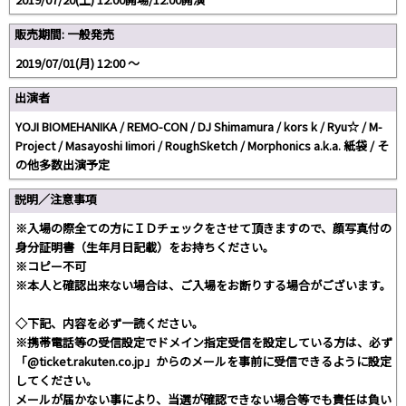
販売期間: 一般発売
2019/07/01(月) 12:00 〜
出演者
YOJI BIOMEHANIKA / REMO-CON / DJ Shimamura / kors k / Ryu☆ / M-
Project / Masayoshi Iimori / RoughSketch / Morphonics a.k.a. 紙袋 / そ
の他多数出演予定
説明／注意事項
※入場の際全ての方にＩＤチェックをさせて頂きますので、顔写真付の
身分証明書（生年月日記載）をお持ちください。
※コピー不可
※本人と確認出来ない場合は、ご入場をお断りする場合がございます。
◇下記、内容を必ず一読ください。
※携帯電話等の受信設定でドメイン指定受信を設定している方は、必ず
「@ticket.rakuten.co.jp」からのメールを事前に受信できるように設定
してください。
メールが届かない事により、当選が確認できない場合等でも責任は負い