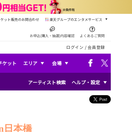
チケット販売のお問合わせ
楽天グループのエンタメサービス
チケット
楽天チケット
お申込(購入・抽選)内容確認
よくあるご質問
本/ゲーム/CD/DVD
ログイン
/
会員登録
楽天ブックス
電子書籍
楽天Kobo
チケット
エリア
会場
雑誌読み放題
楽天マガジン
アーティスト検索
ヘルプ・設定
音楽配信
楽天ミュージック
動画配信
楽天TV
動画配信ガイド
Rakuten PLAY
無料テレビ
n
日本橋
Rチャンネル