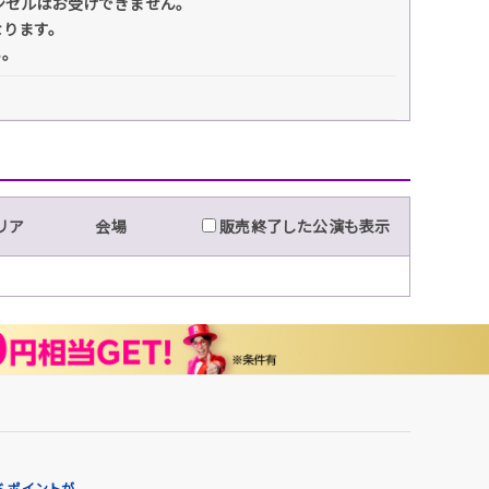
ンセルはお受けできません。
なります。
い。
リア
会場
販売終了した公演も表示
 ポイントが