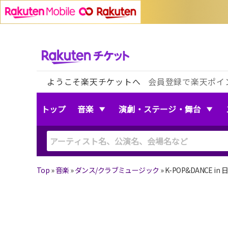
ようこそ楽天チケットへ
会員登録で楽天ポイ
トップ
音楽
演劇・ステージ・舞台
Top
»
音楽
»
ダンス/クラブミュージック
»
K-POP&DANCE in 日本
K-