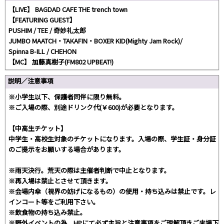
【LIVE】 BAGDAD CAFE THE trench town
【FEATURING GUEST】
PUSHIM / TEE / 奇妙礼太郎
JUMBO MAATCH・TAKAFIN・BOXER KID(Mighty Jam Rock)/
Spinna B-ILL / CHEHON
【MC】 加藤真樹子(FM802 UPBEAT!)
説明／注意事項
※小学生以下、保護者同伴に限り無料。
※ご入場の際、別途ドリンク代(￥600)が必要となります。
【中高生チケット】
中学生・高校生対象のチケットになります。入場の際、学生証・身分証
のご提示をお願いする場合があります。
※雨天決行。荒天の際は主催者判断で中止となります。
※再入場は禁止とさせて頂きます。
※会場内傘（視界の妨げになるもの）の使用・持ち込みは禁止です。レ
インコート等をご利用下さい。
※飲食物の持ち込み禁止。
※野外イベントの為、HPにて必ず主旨と注意事項をご理解頂きご来場下