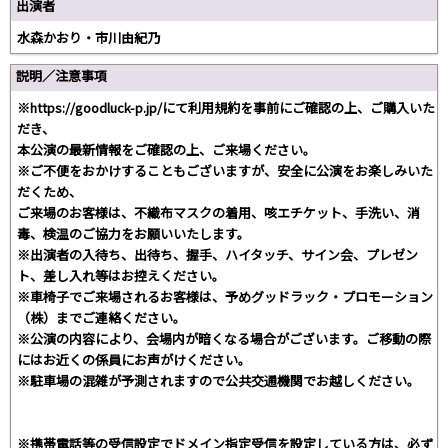
出演者
水森かおり・市川由紀乃
説明／注意事項
※https://goodluck-p.jp/にて利用規約を事前にご確認の上、ご購入いた
だき、
本公演の最新情報をご確認の上、ご来場ください。
※ご不便をおかけすることもございますが、安全に公演をお楽しみいた
だくため、
ご来場のお客様は、不織布マスクの着用、咳エチケット、手洗い、消
毒、検温のご協力をお願いいたします。
※出演者の入待ち、出待ち、握手、ハイタッチ、サイン会、プレゼン
ト、差し入れ等はお控えください。
※車椅子でご来場されるお客様は、予めグッドラック・プロモーション
（株）までご連絡ください。
※公演の内容により、会場内が暗くなる場合がございます。ご移動の際
にはお近くの係員にお声がけください。
※駐車場の混雑が予測されますので公共交通機関でお越しください。
※携帯電話等の受信設定でドメイン指定受信を設定している方は、必ず