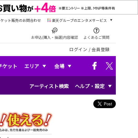
チケット販売のお問合わせ
楽天グループのエンタメサービス
チケット
楽天チケット
お申込(購入・抽選)内容確認
よくあるご質問
本/ゲーム/CD/DVD
ログイン
/
会員登録
楽天ブックス
電子書籍
楽天Kobo
チケット
エリア
会場
雑誌読み放題
楽天マガジン
アーティスト検索
ヘルプ・設定
音楽配信
楽天ミュージック
動画配信
楽天TV
動画配信ガイド
Rakuten PLAY
無料テレビ
Rチャンネル