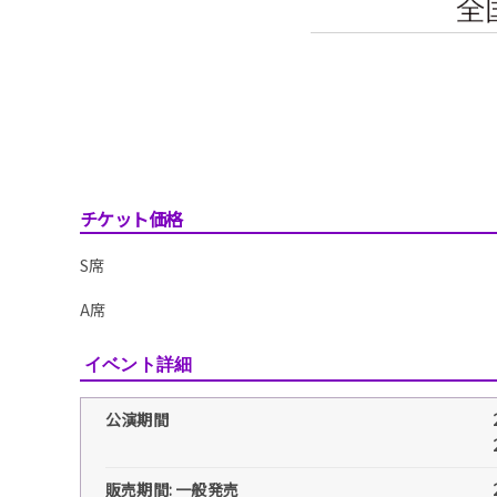
チケット価格
S席
A席
イベント詳細
公演期間
販売期間: 一般発売