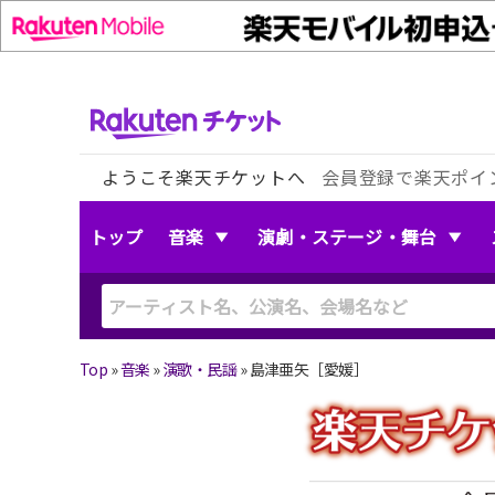
ようこそ楽天チケットへ
会員登録で楽天ポイ
トップ
音楽
演劇・ステージ・舞台
Top
»
音楽
»
演歌・民謡
»
島津亜矢［愛媛］