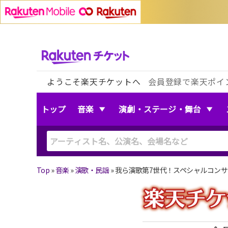
ようこそ楽天チケットへ
会員登録で楽天ポイ
トップ
音楽
演劇・ステージ・舞台
Top
»
音楽
»
演歌・民謡
»
我ら演歌第7世代！スペシャルコン