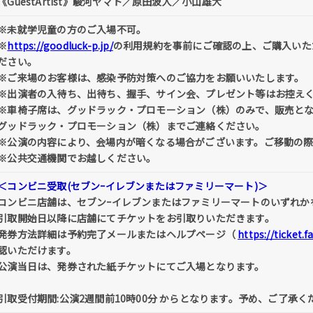
《GuestArtist》駿河ヤマト／原田波人／小山雄大
※未就学児童の方のご入場不可。
※
https://goodluck-p.jp/
の利用規約を事前にご確認の上、ご購入いた
ださい。
※ご来場のお客様は、感染予防対策へのご協力をお願いいたします。
※出演者の入待ち、出待ち、握手、サイン会、プレゼント等はお控え
※車椅子席は、グッドラック・プロモーション（株）のみで、販売と
グッドラック・プロモーション（株）までご連絡ください。
※公演の内容により、会場内が暗くなる場合がございます。ご移動の
※公共交通機関でお越しください。
＜コンビニ受取(セブンｰイレブンまたはファミリーマート)＞
コンビニ店舗は、セブンｰイレブンまたはファミリーマートのいずれか
引取開始日以降に店舗にてチケットをお引取りいただきます。
発券方法詳細は予約完了メールまたはヘルプページ（
https://ticket.
認いただけます。
公演当日は、発券された紙チケットにてご入場となります。
引取受付期間:公演2週間前10時00分 からとなります。予め、ご了承く