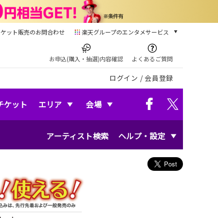
チケット販売のお問合わせ
楽天グループのエンタメサービス
チケット
楽天チケット
お申込(購入・抽選)内容確認
よくあるご質問
本/ゲーム/CD/DVD
ログイン
/
会員登録
楽天ブックス
電子書籍
楽天Kobo
チケット
エリア
会場
雑誌読み放題
楽天マガジン
アーティスト検索
ヘルプ・設定
音楽配信
楽天ミュージック
動画配信
楽天TV
動画配信ガイド
Rakuten PLAY
無料テレビ
Rチャンネル