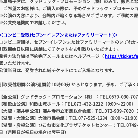
※車椅子席は、グッドラック・プロモーション（株）のみで、販売と
ご希望のお客様は、ご購入の際に、予めグッドラック・プロモーショ
※公演の内容により、会場内が暗くなる場合がございます。ご移動の
※公共交通機関でお越しください。
＜コンビニ受取(セブンｰイレブンまたはファミリーマート)＞
コンビニ店舗は、セブンｰイレブンまたはファミリーマートのいずれか
引取開始日以降に店舗にてチケットをお引取りいただきます。
発券方法詳細は予約完了メールまたはヘルプページ（
https://ticket.
認いただけます。
公演当日は、発券された紙チケットにてご入場となります。
引取受付期間:公演2週間前 10時00分 からとなります。予め、ご了承
【全公演】グッドラック・プロモーション（株）：TEL.0570-030-707（平
【和歌山公演】和歌山城ホール：TEL.073-432-1212（9:00～22:00）
【大阪・藤井寺公演】藤井寺市立市民総合会館：TEL.072-939-7020（9:
【滋賀・大津公演】大津市民会館：TEL.077-525-1234（9:00～21:00
【滋賀・彦根公演】ひこね市文化プラザチケットセンター：TEL.0749-27
日（月曜日が祝日の場合は翌平日）