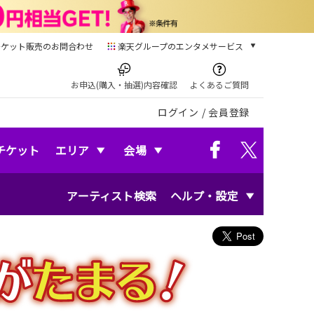
チケット販売のお問合わせ
楽天グループのエンタメサービス
チケット
楽天チケット
お申込(購入・抽選)内容確認
よくあるご質問
本/ゲーム/CD/DVD
ログイン
/
会員登録
楽天ブックス
電子書籍
楽天Kobo
チケット
エリア
会場
雑誌読み放題
楽天マガジン
アーティスト検索
ヘルプ・設定
音楽配信
楽天ミュージック
動画配信
楽天TV
動画配信ガイド
Rakuten PLAY
無料テレビ
Rチャンネル