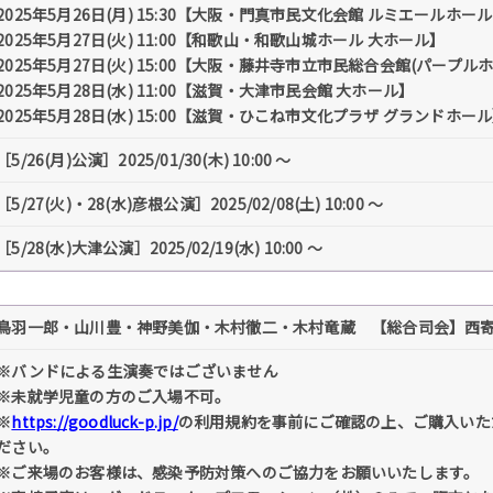
2025年5月26日(月) 15:30【大阪・門真市民文化会館 ルミエールホー
2025年5月27日(火) 11:00【和歌山・和歌山城ホール 大ホール】
2025年5月27日(火) 15:00【大阪・藤井寺市立市民総合会館(パープ
2025年5月28日(水) 11:00【滋賀・大津市民会館 大ホール】
2025年5月28日(水) 15:00【滋賀・ひこね市文化プラザ グランドホー
［5/26(月)公演］2025/01/30(木) 10:00 〜
［5/27(火)・28(水)彦根公演］2025/02/08(土) 10:00 〜
［5/28(水)大津公演］2025/02/19(水) 10:00 〜
鳥羽一郎・山川豊・神野美伽・木村徹二・木村竜蔵 【総合司会】西
※バンドによる生演奏ではございません
※未就学児童の方のご入場不可。
※
https://goodluck-p.jp/
の利用規約を事前にご確認の上、ご購入いた
ださい。
※ご来場のお客様は、感染予防対策へのご協力をお願いいたします。