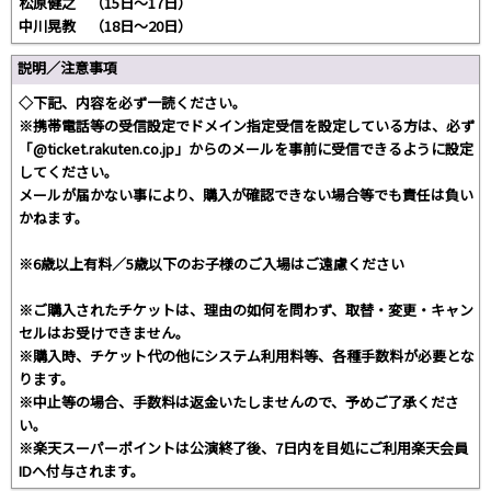
松原健之 （15日～17日）
中川晃教 （18日～20日）
説明／注意事項
◇下記、内容を必ず一読ください。
※携帯電話等の受信設定でドメイン指定受信を設定している方は、必ず
「@ticket.rakuten.co.jp」からのメールを事前に受信できるように設定
してください。
メールが届かない事により、購入が確認できない場合等でも責任は負い
かねます。
※6歳以上有料／5歳以下のお子様のご入場はご遠慮ください
※ご購入されたチケットは、理由の如何を問わず、取替・変更・キャン
セルはお受けできません。
※購入時、チケット代の他にシステム利用料等、各種手数料が必要とな
ります。
※中止等の場合、手数料は返金いたしませんので、予めご了承くださ
い。
※楽天スーパーポイントは公演終了後、7日内を目処にご利用楽天会員
IDへ付与されます。