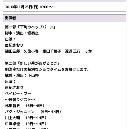
2018年11月25日(日) 10:00 〜
出演者
第一部「下町のヘップバーン」
脚本・演出：堤泰之
出演：
由紀さおり
篠田三郎 久住小春 重田千穂子 渡辺 正行 ほか
第二部「新しい幕があがるとき」
明治座だけの特別なショウタイムをお届けします。
構成・演出：下山啓
出演：
由紀さおり
ベイビー・ブー
～日替りゲスト～
林部智史 （6日～8日）
パク・ジュニョン （9日～14日）
川上大輔 （9日～14日）
中澤卓也 （9日～14日）