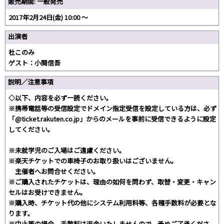
販売期間: 一般発売
2017年2月24日(金) 10:00 〜
出演者
杜このみ
ゲスト：小関信吾
説明／注意事項
◇以下、内容を必ず一読ください。
※携帯電話等の受信設定でドメイン指定受信を設定している方は、必ず
「@ticket.rakuten.co.jp」からのメールを事前に受信できるように設定
してください。
※未就学児のご入場はご遠慮ください。
※楽天チケットでの車椅子のお取り扱いはございません。
主催者へお問合せください。
※ご購入されたチケットは、理由の如何を問わず、取替・変更・キャン
セルはお受けできません。
※購入時、チケット代の他にシステム利用料等、各種手数料が必要とな
ります。
※中止等の場合、手数料は返金いたしませんので、予めご了承くださ