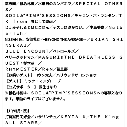
氣志團／椎名林檎／水曜日のカンパネラ／ＳＰＥＣＩＡＬ ＯＴＨＥＲ
Ｓ／
ＳＯＩＬ＆“ＰＩＭＰ”ＳＥＳＳＩＯＮＳ／チャラン・ポ・ランタン／Ｔ
Ｋ ｆｒｏｍ 凛として時雨／
ＤＪみそしるとＭＣごはん／テスラは泣かない。／中島美嘉／Ｎｕｌｂ
ａｒｉｃｈ／
NISSAN あ、安部礼司 ～BEYOND THE AVERAGE～／ＢＲＩＡＮ ＳＨＩ
ＮＳＥＫＡＩ／
ＢＬＵＥ ＥＮＣＯＵＮＴ／ペトロールズ／
ベリーグッドマン／ＭＡＧＵＭＩ＆ＴＨＥ ＢＲＥＡＴＨＬＥＳＳ Ｇ
ＵＥＳＴ：杉本恭一／
ＲＨＹＭＥＳＴＥＲ／ＲｅＮ／若旦那
《お笑いゲスト》コウメ太夫／ハリウッドザコシショウ
《ゲスト》 ミッツ・マングローブ
《公式サポーター》 国生さゆり
※椎名林檎は、ＳＯＩＬ＆“ＰＩＭＰ”ＳＥＳＳＩＯＮＳへの客演となり
ます。単独のライブはございません。
【10/8(月･祝)】
打首獄門同好会／カサリンチュ／ＫＥＹＴＡＬＫ／ＴＨＥ Ｋｉｎｇ
ＡＬＬ ＳＴＡＲＳ／