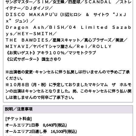
サンボマスター／ＳｉＭ／女王蜂／四星球／ＳＣＡＮＤＡＬ ／ストレ
イテナー／ＤＪダイノジ／
ＤＩＳＣＯ ＭＡＫＡＰＵ’Ｕ（川辺ヒロシ ＆ サイトウ “ＪｘＪ
ｘ” ジュン）／
Ｄｒａｇｏｎ Ａｓｈ／ＢｉＳＨ／０４ Ｌｉｍｉｔｅｄ Ｓａｚａｂ
ｙｓ／ＨＥＹ－ＳＭＩＴＨ／
ＴＨＥ ＢＡＷＤＩＥＳ／星屑スキャット／真心ブラザーズ／美波／
ＭＩＹＡＶＩ／ヤバイＴシャツ屋さん／Ｒｅｉ／ＲＯＬＬＹ
《お笑いゲスト》アキラ１００％／マツモトクラブ
《公式サポーター》 国生さゆり
※出演者の変更･キャンセルに伴う払戻しは行いませんので予めご了承
ください｡
※１０月８日（月・祝）に予定しておりましたマキシマム ザ ホルモ
ンの出演はキャンセルとなりました。尚、このキャンセルに伴う払い戻
しは致しませんので何卒ご了承下さい。
説明／注意事項
[チケット料金]
オールエリア1日券 8,640円(税込)
オールエリア2日通し券 16,500円(税込)