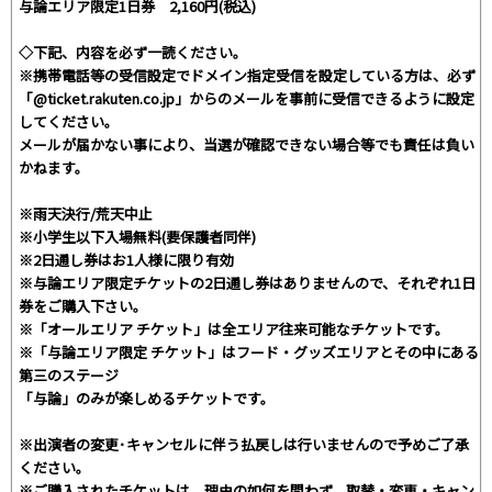
与論エリア限定1日券 2,160円(税込)
◇下記、内容を必ず一読ください。
※携帯電話等の受信設定でドメイン指定受信を設定している方は、必ず
「@ticket.rakuten.co.jp」からのメールを事前に受信できるように設定
してください。
メールが届かない事により、当選が確認できない場合等でも責任は負い
かねます。
※雨天決行/荒天中止
※小学生以下入場無料(要保護者同伴)
※2日通し券はお1人様に限り有効
※与論エリア限定チケットの2日通し券はありませんので、それぞれ1日
券をご購入下さい。
※「オールエリア チケット」は全エリア往来可能なチケットです。
※「与論エリア限定 チケット」はフード・グッズエリアとその中にある
第三のステージ
「与論」のみが楽しめるチケットです。
※出演者の変更･キャンセルに伴う払戻しは行いませんので予めご了承
ください｡
※ご購入されたチケットは、理由の如何を問わず、取替・変更・キャン