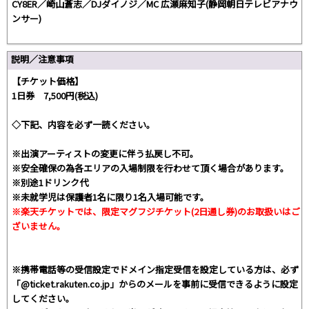
CY8ER／崎山蒼志／DJダイノジ／MC 広瀬麻知子(静岡朝日テレビアナウ
ンサー)
説明／注意事項
【チケット価格】
1日券 7,500円(税込)
◇下記、内容を必ず一読ください。
※出演アーティストの変更に伴う払戻し不可。
※安全確保の為各エリアの入場制限を行わせて頂く場合があります。
※別途1ドリンク代
※未就学児は保護者1名に限り1名入場可能です。
※楽天チケットでは、限定マグフジチケット(2日通し券)のお取扱いはご
ざいません。
※携帯電話等の受信設定でドメイン指定受信を設定している方は、必ず
「@ticket.rakuten.co.jp」からのメールを事前に受信できるように設定
してください。