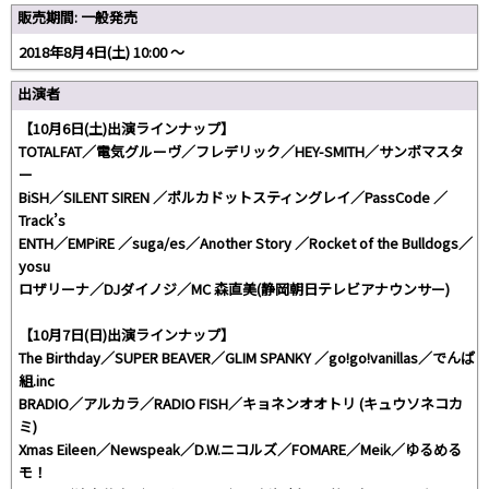
販売期間: 一般発売
2018年8月4日(土) 10:00 〜
出演者
【10月6日(土)出演ラインナップ】
TOTALFAT／電気グルーヴ／フレデリック／HEY-SMITH／サンボマスタ
ー
BiSH／SILENT SIREN ／ポルカドットスティングレイ／PassCode ／
Track’s
ENTH／EMPiRE ／suga/es／Another Story ／Rocket of the Bulldogs／
yosu
ロザリーナ／DJダイノジ／MC 森直美(静岡朝日テレビアナウンサー)
【10月7日(日)出演ラインナップ】
The Birthday／SUPER BEAVER／GLIM SPANKY ／go!go!vanillas／でんぱ
組.inc
BRADIO／アルカラ／RADIO FISH／キョネンオオトリ (キュウソネコカ
ミ)
Xmas Eileen／Newspeak／D.W.ニコルズ／FOMARE／Meik／ゆるめる
モ！