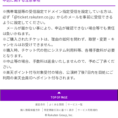
※携帯電話等の受信設定でドメイン指定受信を設定している方は、
必ず「@ticket.rakuten.co.jp」からのメールを事前に受信できる
ように設定してください。
メールが届かない事により、申込が確認できない場合等でも責任
は負いかねます。
※ご購入されたチケットは、理由の如何を問わず、取替・変更・キ
ャンセルはお受けできません。
※購入時、チケット代の他にシステム利用料等、各種手数料が必要
となります。
※中止等の場合、手数料は返金いたしませんので、予めご了承くだ
さい。
※楽天ポイント付与対象受付の場合、公演終了後7日内を目処にご
利用の楽天会員IDへポイント付与されます。
TOP OF PAGE
運営会社
よくある質問
サービス一覧
個人情報保護方針
特定商取引法に基づく表示
サービス利用規約
© Rakuten Group, Inc.