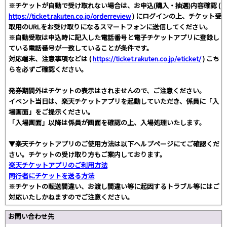
※チケットが自動で受け取れない場合は、お申込(購入・抽選)内容確認 (
https://ticket.rakuten.co.jp/orderreview
) にログインの上、チケット受
取用のURLをお受け取りになるスマートフォンに送信してください。
※自動受取は申込時に記入した電話番号と電子チケットアプリに登録し
ている電話番号が一致していることが条件です。
対応端末、注意事項などは (
https://ticket.rakuten.co.jp/eticket/
) こち
らを必ずご確認ください。
発券期間外はチケットの表示はされませんので、ご注意ください。
イベント当日は、楽天チケットアプリを起動していただき、係員に「入
場画面」をご提示ください。
「入場画面」以降は係員が画面を確認の上、入場処理いたします。
▼楽天チケットアプリのご使用方法は以下ヘルプページにてご確認くだ
さい。チケットの受け取り方もご案内しております。
楽天チケットアプリのご利用方法
同行者にチケットを送る方法
※チケットの転送間違い、お渡し間違い等に起因するトラブル等にはご
対応いたしかねますのでご注意ください。
お問い合わせ先