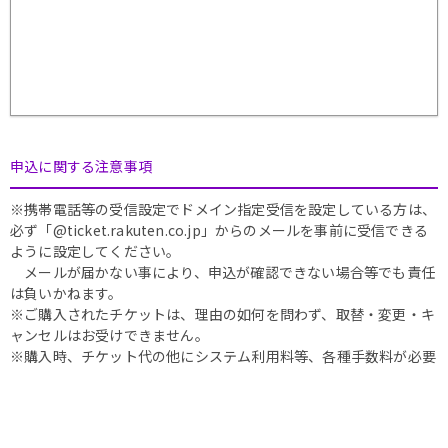
申込に関する注意事項
※携帯電話等の受信設定でドメイン指定受信を設定している方は、
必ず「@ticket.rakuten.co.jp」からのメールを事前に受信できる
ように設定してください。
メールが届かない事により、申込が確認できない場合等でも責任
は負いかねます。
※ご購入されたチケットは、理由の如何を問わず、取替・変更・キ
ャンセルはお受けできません。
※購入時、チケット代の他にシステム利用料等、各種手数料が必要
となります。
※中止等の場合、手数料は返金いたしませんので、予めご了承くだ
さい。
※楽天ポイント進呈対象受付の場合、公演終了後7日内を目処にご