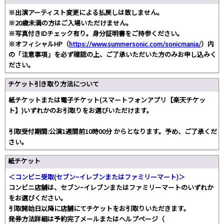
※出演アーティスト変更による払戻しは致しません。
※20歳未満の方はご入場いただけません。
※写真付きIDチェック有り。身分証明書をご持参ください。
※オフィシャルHP（
https://www.summersonic.com/sonicmania/
）内
の「注意事項」を必ず確認の上、ご了承いただいた方のみお申し込みく
ださい。
チケット引き取り方法について
紙チケットまたは電子チケット(スマートフォンアプリ【楽天チケッ
ト】)いずれかのお引取りをお選びいただけます。
引取受付期間:公演1週間前10時00分 からとなります。予め、ご了承くだ
さい。
紙チケット
＜コンビニ受取(セブンｰイレブンまたはファミリーマート)＞
コンビニ店舗は、セブンｰイレブンまたはファミリーマートのいずれか
をお選びください。
引取開始日以降に店舗にてチケットをお引取りいただきます。
発券方法詳細は予約完了メールまたはヘルプページ（