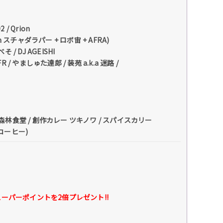
2 / Qrion
rom スチャダラパー + ロボ宙 + AFRA)
/ DJ AGEISHI
 / やましゅた達郎 / 装苑 a.k.a 迷路 /
 / 森林食堂 / 創作カレー ツキノワ / スパイスカリー
コーヒー)
パーポイントを2倍プレゼント!!