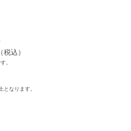
）
円（税込）
です。
。
土となります。