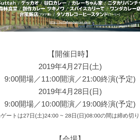
【開催日時】
2019年4月27日(土)
9:00開場／11:00開演／21:00終演(予定)
2019年4月28日(日)
9:00開場／10:00開演／19:00終演(予定)
場ゲートは
27
日
(
土
)24:00 ~ 28
日
(
日
)08:00
の間は締め切り
【会場】