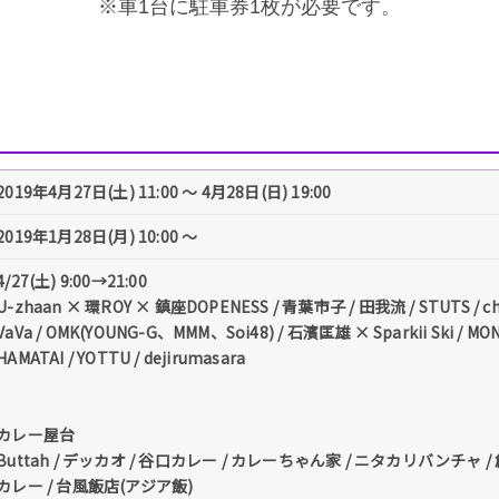
※車1台に駐車券1枚が必要です。
2019年4月27日(土) 11:00 〜 4月28日(日) 19:00
2019年1月28日(月) 10:00 〜
4/27(土) 9:00→21:00
U-zhaan × 環ROY × 鎮座DOPENESS / 青葉市子 / 田我流 / STUTS / ch
VaVa / OMK(YOUNG-G、MMM、Soi48) / 石濱匡雄 × Sparkii Ski / MONA
HAMATAI / YOTTU / dejirumasara
カレー屋台
Buttah / デッカオ / 谷口カレー / カレーちゃん家 / ニタカリバンチャ 
カレー / 台風飯店(アジア飯)