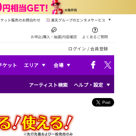
チケット販売のお問合わせ
楽天グループのエンタメサービス
チケット
楽天チケット
お申込(購入・抽選)内容確認
よくあるご質問
本/ゲーム/CD/DVD
ログイン
/
会員登録
楽天ブックス
電子書籍
楽天Kobo
チケット
エリア
会場
雑誌読み放題
楽天マガジン
アーティスト検索
ヘルプ・設定
音楽配信
楽天ミュージック
動画配信
楽天TV
動画配信ガイド
Rakuten PLAY
無料テレビ
Rチャンネル