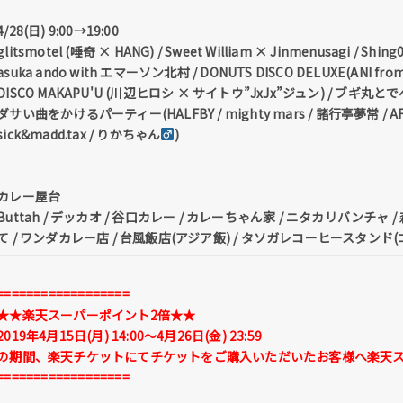
4/28(日) 9:00→19:00
glitsmotel (唾奇 × HANG) / Sweet William × Jinmenusagi / Shing0
asuka ando with エマーソン北村 / DONUTS DISCO DELUXE(ANI f
DISCO MAKAPU'U (川辺ヒロシ × サイトウ”JxJx”ジュン) / ブギ丸とでべそ 
ダサい曲をかけるパーティー(HALFBY / mighty mars / 諸行亭夢常 / AFR
sick&madd.tax / りかちゃん
)
カレー屋台
Buttah / デッカオ / 谷口カレー / カレーちゃん家 / ニタカリバンチャ
て / ワンダカレー店 / 台風飯店(アジア飯) / タソガレコーヒースタンド(
==================
★★楽天スーパーポイント2倍★★
2019年4月15日(月) 14:00～4月26日(金) 23:59
の期間、楽天チケットにてチケットをご購入いただいたお客様へ楽天スー
==================