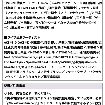
（STRIVE代表パートナー）/nico（J-WAVEナビゲーター※両日出演）/西
村真里子（HEART CATCH代表）/羽生善治（将棋棋士）/ハヤカワ五味
（ファッションデザイナー）/平井理央（フリーアナウンサー）/舛田淳
（LINE株式会社 取締役CSMO）/箕輪厚介（編集者）/三宅陽一郎（ゲー
ム開発者）/吉田義人（ラグビーワールドカップ2019™ 特別サポータ
ー）/暦本純一（東京大学院教授）/他
■ライブ出演アーティスト
AKB48（＜AKB48＞岡田奈々/岡部 麟/小栗有以/柏木由紀/倉野尾成美/坂
口渚沙/向井地美音/武藤十夢/村山彩希/矢作萌夏/横山由依 ＜NMB48＞白
間美瑠/吉田朱里 ＜NGT48＞本間日陽 ＜STU48＞石田千穂/瀧野由美子）
feat. ☆Taku Takahashi,m plus plus,SYMDIRECT & AI Tommy/indigo la
End feat. Lyrick Speaker/IA feat. DANTZ/SASUKE/赤坂陽月/Ken-ichi
KAWAMURA/せきぐちあいみ/モーリー・ロバートソン/テクノコント
（川田十夢／ラブレターズ／男性ブランコ／マツモトクラブ／ワクサカ
ソウヘイ／おぐらりゅうじ／藤原麻里菜）
説明／注意事項
◇下記、内容を必ず一読ください。
※携帯電話等の受信設定でドメイン指定受信を設定している方は、必ず
「@ticket.rakuten.co.jp」からのメールを事前に受信できるように設定