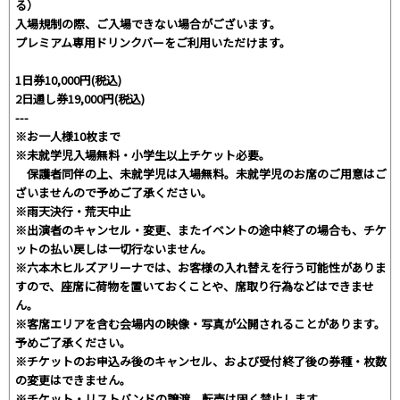
る）
入場規制の際、ご入場できない場合がございます。
プレミアム専用ドリンクバーをご利用いただけます。
1日券10,000円(税込)
2日通し券19,000円(税込)
---
※お一人様10枚まで
※未就学児入場無料・小学生以上チケット必要。
保護者同伴の上、未就学児は入場無料。未就学児のお席のご用意はご
ざいませんので予めご了承ください。
※雨天決行・荒天中止
※出演者のキャンセル・変更、またイベントの途中終了の場合も、チケ
ットの払い戻しは一切行ないません。
※六本木ヒルズアリーナでは、お客様の入れ替えを行う可能性がありま
すので、座席に荷物を置いておくことや、席取り行為などはできませ
ん。
※客席エリアを含む会場内の映像・写真が公開されることがあります。
予めご了承ください。
※チケットのお申込み後のキャンセル、および受付終了後の券種・枚数
の変更はできません。
※チケット・リストバンドの譲渡、転売は固く禁止します。