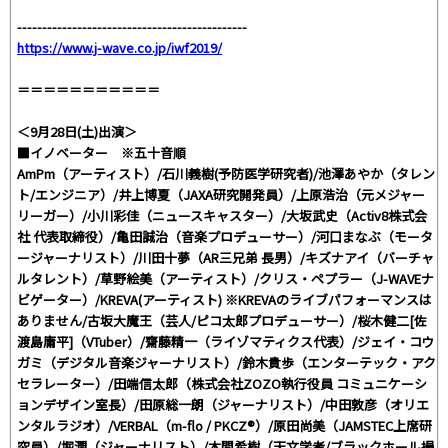
----------------------------------------------
https://www.j-wave.co.jp/iwf2019/
＝＝＝＝＝＝＝＝＝＝＝
＜9月28日(土)出演＞
■イノベーター ※五十音順
AmPm（アーティスト）/石川義樹(予防医学研究者)/池澤あやか（タレン
ト/エンジニア）/井上博夏（JAXA研究開発員）/上原浩治（元メジャー
リーガー）/小川彩佳（ニュースキャスター）/大坂武史（Activ8株式会
社 代表取締役）/亀田誠治（音楽プロデューサー）/河口まなぶ（モータ
ージャーナリスト）/川田十夢（AR三兄弟 長男）/キズナアイ（バーチャ
ルタレント）/草野絵美（アーティスト）/クリス・ペプラー（J-WAVEナ
ビゲーター）/KREVA(アーティスト) ※KREVAのライブパフォーマンスは
ありません/古坂大魔王（芸人/ピコ太郎プロデューサー）/桜木健二[佐
渡島庸平]（VTuber）/齋藤精一（ライゾマティクス代表）/ジェイ・コウ
ガミ（デジタル音楽ジャーナリスト）/鈴木貴歩（エンターテック・アク
セラレーター）/田端信太郎（株式会社ZOZO執行役員 コミュニケーシ
ョンデザイン室長）/田原総一朗（ジャーナリスト）/中田敦彦（オリエ
ンタルラジオ）/VERBAL（m-flo / PKCZ®）/原田尚美（JAMSTEC上席研
究員）/堀潤（ジャーナリスト）/本間希樹（天文学者/ブラックホール撮