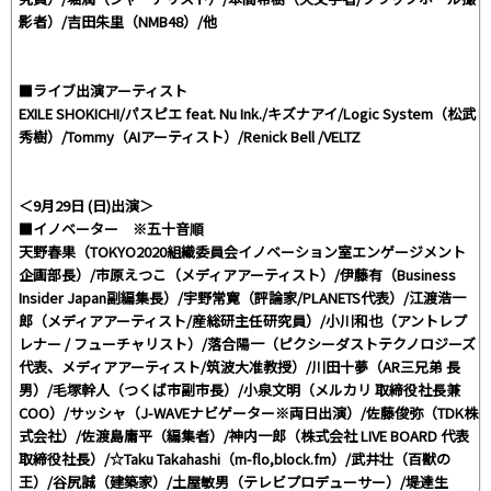
影者）/吉田朱里（NMB48）/他
■ライブ出演アーティスト
EXILE SHOKICHI/パスピエ feat. Nu Ink./キズナアイ/Logic System（松武
秀樹）/Tommy（AIアーティスト）/Renick Bell /VELTZ
＜9月29日 (日)出演＞
■イノベーター ※五十音順
天野春果（TOKYO2020組織委員会イノベーション室エンゲージメント
企画部長）/市原えつこ（メディアアーティスト）/伊藤有（Business
Insider Japan副編集長）/宇野常寛（評論家/PLANETS代表）/江渡浩一
郎（メディアアーティスト/産総研主任研究員）/小川和也（アントレプ
レナー / フューチャリスト）/落合陽一（ピクシーダストテクノロジーズ
代表、メディアアーティスト/筑波大准教授）/川田十夢（AR三兄弟 長
男）/毛塚幹人（つくば市副市長）/小泉文明（メルカリ 取締役社長兼
COO）/サッシャ（J-WAVEナビゲーター※両日出演）/佐藤俊弥（TDK株
式会社）/佐渡島庸平（編集者）/神内一郎（株式会社 LIVE BOARD 代表
取締役社長）/☆Taku Takahashi（m-flo,block.fm）/武井壮（百獣の
王）/谷尻誠（建築家）/土屋敏男（テレビプロデューサー）/堤達生