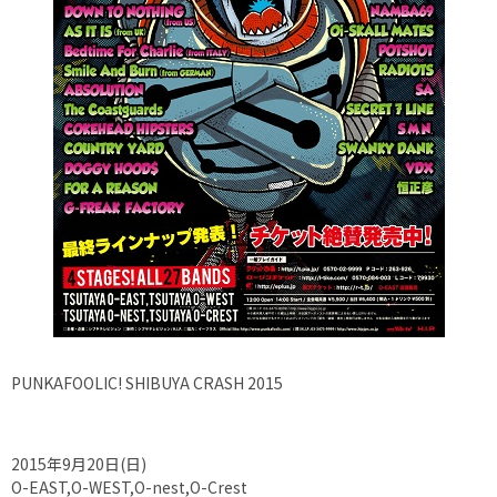
PUNKAFOOLIC! SHIBUYA CRASH 2015
2015年9月20日(日)
O-EAST,O-WEST,O-nest,O-Crest