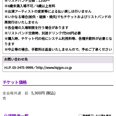
※リストバンド交換：12:00～
※6歳未満入場不可／6歳以上有料
※出演アーティストの変更等による払い戻しは行いません
※いかなる場合(紛失・破損・焼失)でもチケットおよびリストバンドの
再発行はいたしません
※各会場の入場制限を行う場合があります
※リストバンド交換時、別途ドリンク代500円必要
※購入時、チケット代の他にシステム利用料等、各種手数料が必要とな
ります
※中止等の場合、手数料は返金いたしませんので、予めご了承ください
お問い合わせ先
H.I.P. 03-3475-9999／http://www.hipjpn.co.jp
チケット価格
全会場共通 前
5,900円 (税込)
売
販売終了した公演も表示