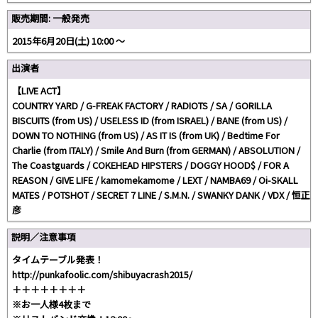
販売期間: 一般発売
2015年6月20日(土) 10:00 〜
出演者
【LIVE ACT】
COUNTRY YARD / G-FREAK FACTORY / RADIOTS / SA / GORILLA
BISCUITS (from US) / USELESS ID (from ISRAEL) / BANE (from US) /
DOWN TO NOTHING (from US) / AS IT IS (from UK) / Bedtime For
Charlie (from ITALY) / Smile And Burn (from GERMAN) / ABSOLUTION /
The Coastguards / COKEHEAD HIPSTERS / DOGGY HOOD$ / FOR A
REASON / GIVE LIFE / kamomekamome / LEXT / NAMBA69 / Oi-SKALL
MATES / POTSHOT / SECRET 7 LINE / S.M.N. / SWANKY DANK / VDX / 恒正
彦
説明／注意事項
タイムテーブル発表！
http://punkafoolic.com/shibuyacrash2015/
＋＋＋＋＋＋＋＋
※お一人様4枚まで