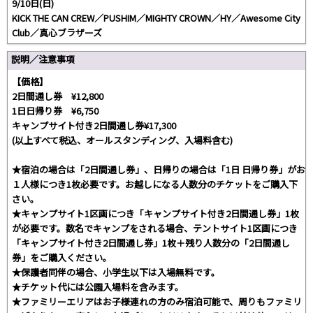
9/10日(日)
KICK THE CAN CREW／PUSHIM／MIGHTY CROWN／HY／Awesome City
Club／真心ブラザーズ
説明／注意事項
【価格】
2日間通し券 ¥12,800
1日日帰り券 ¥6,750
キャンプサイト付き2日間通し券¥17,300
(以上すべて税込、オールスタンディング、入場料含む)
★宿泊の場合は「2日間通し券」、日帰りの場合は「1日 日帰り券」がお
１人様につき1枚必要です。お越しになる人数分のチケットをご購入下
さい。
★キャンプサイト1区画につき「キャンプサイト付き2日間通し券」1枚
が必要です。数名でキャンプをされる場合、テントサイト1区画につき
「キャンプサイト付き2日間通し券」1枚＋残り人数分の「2日間通し
券」をご購入ください。
★保護者同伴の場合、小学生以下は入場無料です。
★チケット代には公園入場料を含みます。
★ファミリーエリアはお子様連れの方のみ宿泊可能で、周りもファミリ