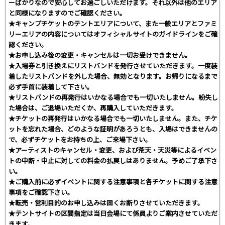
ーばかりなので安心してお過ごしいただけます。それ以外は他のエリア
と同様になりますのでご確認ください。
★キャンプチケットのテントエリアについて、また一般エリアとファミ
リーエリアの内容についてはオフィシャルサイトのガイドラインをご確
認ください。
★お申し込み後の変更・キャンセルは一切お受けできません。
★入場券と引き換えにリストバンドを発行させていただきます。一度装
着したリストバンドを外した場合、無効となります。お帰りになるまで
必ず手首に装着して下さい。
★リストバンドの再発行はいかなる場合でも一切いたしません。紛失し
た場合は、ご退場いただくか、再購入していただきます。
★チケットの再発行はいかなる場合でも一切いたしません。また、チケ
ットを忘れた場合、どのような証明があろうとも、入場はできませんの
で、必ずチケットをお持ちの上、ご来場下さい。
★アーティストのキャンセル・変更、および荒天・天災等によるイベン
トの中断・中止に対しての料金の払戻しはありません。予めご了承下さ
い。
★ご購入前に必ずイベントに関する注意事項と各チケットに関する注意
事項をご確認下さい。
★転売・営利目的のお申し込みは固くお断りさせていただきます。
★テントサイトの区間指定は当日会場にて係員よりご案内させていただ
きます。