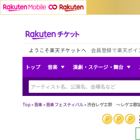
ようこそ楽天チケットへ
会員登録で楽天ポイ
トップ
音楽
演劇・ステージ・舞台
Top
»
音楽
»
音楽フェスティバル
»
渋谷レゲエ祭 〜レゲエ歌謡