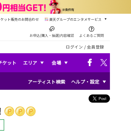
チケット販売のお問合わせ
楽天グループのエンタメサービス
チケット
楽天チケット
お申込(購入・抽選)内容確認
よくあるご質問
本/ゲーム/CD/DVD
ログイン
/
会員登録
楽天ブックス
電子書籍
楽天Kobo
チケット
エリア
会場
雑誌読み放題
楽天マガジン
アーティスト検索
ヘルプ・設定
音楽配信
楽天ミュージック
動画配信
楽天TV
動画配信ガイド
Rakuten PLAY
無料テレビ
Rチャンネル