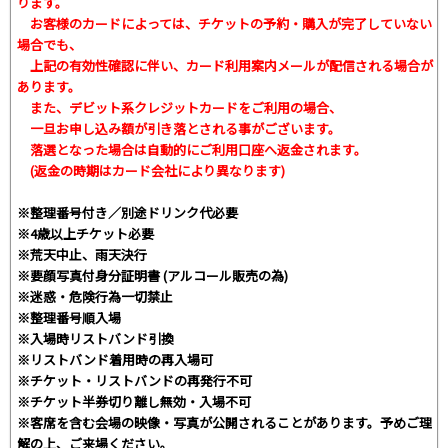
ります。
お客様のカードによっては、チケットの予約・購入が完了していない
場合でも、
上記の有効性確認に伴い、カード利用案内メールが配信される場合が
あります。
また、デビット系クレジットカードをご利用の場合、
一旦お申し込み額が引き落とされる事がございます。
落選となった場合は自動的にご利用口座へ返金されます。
(返金の時期はカード会社により異なります)
※整理番号付き／別途ドリンク代必要
※4歳以上チケット必要
※荒天中止、雨天決行
※要顔写真付身分証明書 (アルコール販売の為)
※迷惑・危険行為一切禁止
※整理番号順入場
※入場時リストバンド引換
※リストバンド着用時の再入場可
※チケット・リストバンドの再発行不可
※チケット半券切り離し無効・入場不可
※客席を含む会場の映像・写真が公開されることがあります。予めご理
解の上、ご来場ください。