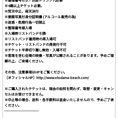
※整理番号付き／別途ドリンク代必要
※4歳以上チケット必要。
※荒天中止、雨天決行
※要顔写真付身分証明書 (アルコール販売の為)
※迷惑・危険行為一切禁止
※整理番号順入場
※入場時リストバンド引換
※リストバンド着用時の再入場可
※チケット・リストバンドの再発行不可
※チケット半券切り離し無効・入場不可
※客席を含む会場の映像・写真が公開されることがあります。予めご理
解の上、ご来場ください。
その他、注意事項はHPをご覧ください。
［オフィシャルHP］http://www.otodama-beach.com/
※ご購入されたチケットは、理由の如何を問わず、取替・変更・キャン
セルはお受けできません。
※中止等の場合、送料・各手数料は返金いたしませんので、予めご了承
ください。
──────────