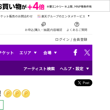
チケット販売のお問合わせ
楽天グループのエンタメサービス
チケット
楽天チケット
お申込(購入・抽選)内容確認
よくあるご質問
本/ゲーム/CD/DVD
ログイン
/
会員登録
楽天ブックス
電子書籍
楽天Kobo
チケット
エリア
会場
雑誌読み放題
楽天マガジン
アーティスト検索
ヘルプ・設定
音楽配信
楽天ミュージック
動画配信
楽天TV
動画配信ガイド
Rakuten PLAY
無料テレビ
Rチャンネル