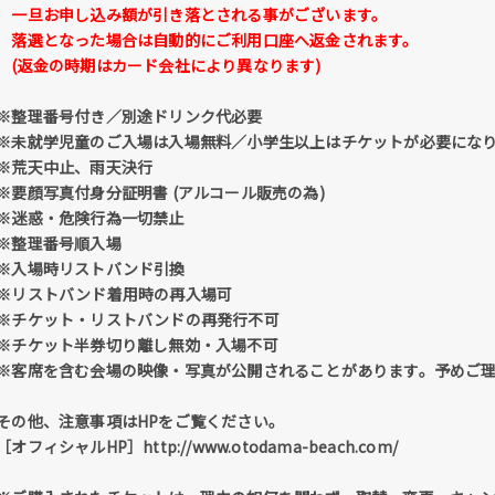
一旦お申し込み額が引き落とされる事がございます。
落選となった場合は自動的にご利用口座へ返金されます。
(返金の時期はカード会社により異なります)
※整理番号付き／別途ドリンク代必要
※未就学児童のご入場は入場無料／小学生以上はチケットが必要にな
※荒天中止、雨天決行
※要顔写真付身分証明書 (アルコール販売の為)
※迷惑・危険行為一切禁止
※整理番号順入場
※入場時リストバンド引換
※リストバンド着用時の再入場可
※チケット・リストバンドの再発行不可
※チケット半券切り離し無効・入場不可
※客席を含む会場の映像・写真が公開されることがあります。予めご
その他、注意事項はHPをご覧ください。
［オフィシャルHP］http://www.otodama-beach.com/