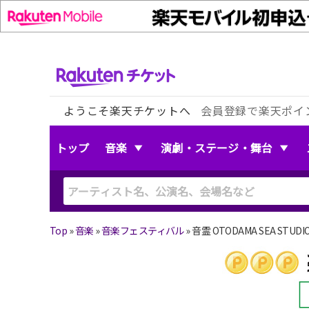
ようこそ楽天チケットへ
会員登録で楽天ポイ
トップ
音楽
演劇・ステージ・舞台
Top
»
音楽
»
音楽フェスティバル
»
音霊 OTODAMA SEA STUD