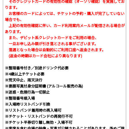
そのクレジットカードの有効性の確認（オーソリ確認）を実施してお
ります。
お客様のカードによっては、チケットの予約・購入が完了していない
場合でも、
上記の有効性確認に伴い、カード利用案内メールが配信される場合が
あります。
また、デビット系クレジットカードをご利用の場合、
一旦お申し込み額が引き落とされる事がございます。
落選となった場合は自動的にご利用口座へ返金されます。
(返金の時期はカード会社により異なります)
※整理番号付き／別途ドリンク代必要
※4歳以上チケット必要
※荒天中止、雨天決行
※要顔写真付身分証明書 (アルコール販売の為)
※迷惑・危険行為一切禁止
※整理番号順入場
※入場時リストバンド引換
※リストバンド着用時の再入場可
※チケット・リストバンドの再発行不可
※チケット半券切り離し無効・入場不可
※客席を含む会場の映像・写真が公開されることがあります。予めご理