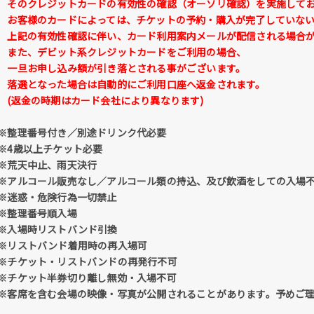
そのクレジットカードの有効性の確認（オーソリ確認）を実施して
お客様のカードによっては、チケットの予約・購入が完了していない
上記の有効性確認に伴い、カード利用案内メールが配信される場合が
また、デビット系クレジットカードをご利用の場合、
一旦お申し込み額が引き落とされる事がございます。
落選となった場合は自動的にご利用口座へ返金されます。
(返金の時期はカード会社により異なります)
※整理番号付き／別途ドリンク代必要
※4歳以上チケット必要
※荒天中止、雨天決行
※アルコール販売なし／アルコール類の持込、及び飲酒をしての入場
※迷惑・危険行為一切禁止
※整理番号順入場
※入場時リストバンド引換
※リストバンド着用時の再入場可
※チケット・リストバンドの再発行不可
※チケット半券切り離し無効・入場不可
※客席を含む会場の映像・写真が公開されることがあります。予めご