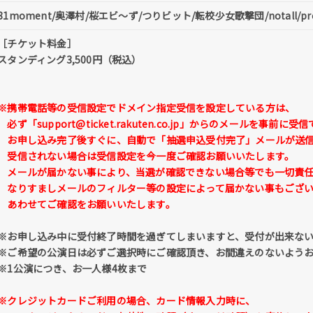
81moment/奥澤村/桜エビ〜ず/つりビット/転校少女歌撃団/notall/
［チケット料金］
スタンディング3,500円（税込）
※携帯電話等の受信設定でドメイン指定受信を設定している方は、
必ず
「support@ticket.rakuten.co.jp」
からのメールを事前に受信
お申し込み完了後すぐに、自動で「抽選申込受付完了」メールが送信
受信されない場合は受信設定を今一度ご確認お願いいたします。
メールが届かない事により、当選が確認できない場合等でも一切責任
なりすましメールのフィルター等の設定によって届かない事もござい
あわせてご確認をお願いいたします。
※お申し込み中に受付終了時間を過ぎてしまいますと、受付が出来な
※ご希望の公演日は必ずご選択時にご確認頂き、お間違えのないよう
※1公演につき、お一人様4枚まで
※クレジットカードご利用の場合、カード情報入力時に、