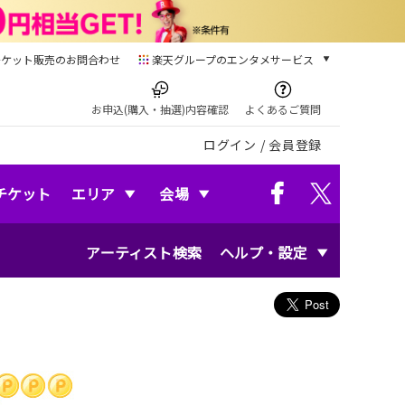
チケット販売のお問合わせ
楽天グループのエンタメサービス
チケット
楽天チケット
お申込(購入・抽選)内容確認
よくあるご質問
本/ゲーム/CD/DVD
ログイン
/
会員登録
楽天ブックス
電子書籍
楽天Kobo
チケット
エリア
会場
雑誌読み放題
楽天マガジン
アーティスト検索
ヘルプ・設定
音楽配信
楽天ミュージック
動画配信
楽天TV
動画配信ガイド
Rakuten PLAY
無料テレビ
Rチャンネル