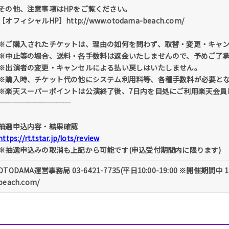
その他、注意事項はHPをご覧ください。
［オフィシャルHP］http://www.otodama-beach.com/
※ご購入されたチケットは、理由の如何を問わず、取替・変更・キャ
※中止等の場合、送料・各手数料は返金いたしませんので、予めご了
※出演者の変更・キャンセルによる払い戻しはいたしません。
※購入時、チケット代の他にシステム利用料等、各種手数料が必要と
※楽天スーパーポイントは公演終了後、7日内を目処にご利用楽天会員
──────────
抽選申込内容・結果確認
https://rt.tstar.jp/lots/review
※抽選申込みの取消も上記から可能です(申込受付期間内に限ります)
OTODAMA運営事務局 03-6421-7735(平日10:00-19:00 ※開催期間中 11:0
beach.com/