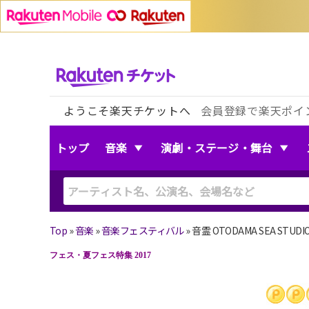
ようこそ楽天チケットへ
会員登録で楽天ポイ
トップ
音楽
演劇・ステージ・舞台
Top
»
音楽
»
音楽フェスティバル
»
音霊 OTODAMA SEA STUD
フェス・夏フェス特集 2017