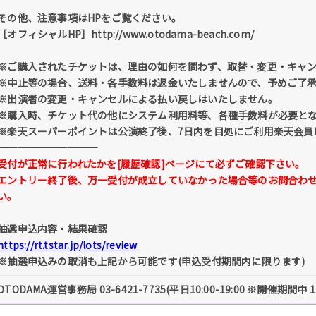
その他、注意事項はHPをご覧ください。
［オフィシャルHP］http://www.otodama-beach.com/
※ご購入されたチケットは、理由の如何を問わず、取替・変更・キャ
※中止等の場合、送料・各手数料は返金いたしませんので、予めご了
※出演者の変更・キャンセルによる払い戻しはいたしません。
※購入時、チケット代の他にシステム利用料等、各種手数料が必要と
※楽天スーパーポイントは公演終了後、7日内を目処にご利用楽天会員
──────────
受付が正常に行われたかを[履歴確認]ページにて必ずご確認下さい。
エントリー終了後、万一受付が成立していなかった場合等のお問合わ
い。
抽選申込内容・結果確認
https://rt.tstar.jp/lots/review
※抽選申込みの取消も上記から可能です(申込受付期間内に限ります)
OTODAMA運営事務局 03-6421-7735(平日10:00-19:00 ※開催期間中 11: