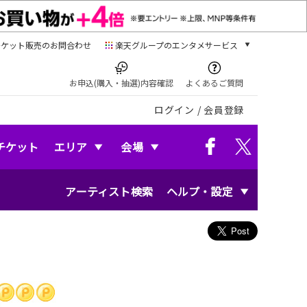
チケット販売のお問合わせ
楽天グループのエンタメサービス
チケット
楽天チケット
お申込(購入・抽選)内容確認
よくあるご質問
本/ゲーム/CD/DVD
ログイン
/
会員登録
楽天ブックス
電子書籍
楽天Kobo
チケット
エリア
会場
雑誌読み放題
楽天マガジン
アーティスト検索
ヘルプ・設定
音楽配信
楽天ミュージック
動画配信
楽天TV
動画配信ガイド
Rakuten PLAY
無料テレビ
Rチャンネル