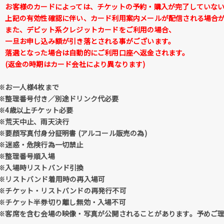
お客様のカードによっては、チケットの予約・購入が完了していない
上記の有効性確認に伴い、カード利用案内メールが配信される場合が
また、デビット系クレジットカードをご利用の場合、
一旦お申し込み額が引き落とされる事がございます。
落選となった場合は自動的にご利用口座へ返金されます。
(返金の時期はカード会社により異なります)
※お一人様4枚まで
※整理番号付き／別途ドリンク代必要
※4歳以上チケット必要
※荒天中止、雨天決行
※要顔写真付身分証明書 (アルコール販売の為)
※迷惑・危険行為一切禁止
※整理番号順入場
※入場時リストバンド引換
※リストバンド着用時の再入場可
※チケット・リストバンドの再発行不可
※チケット半券切り離し無効・入場不可
※客席を含む会場の映像・写真が公開されることがあります。予めご