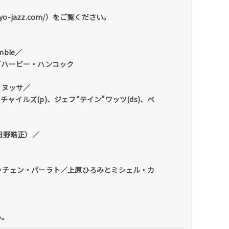
o-jazz.com/）をご覧ください。
emble／
CT"／ハービー・ハンコック
・ヌッサ／
リー・チャイルズ(p)、ジェフ“テイン”ワッツ(ds)、ベ
 日野皓正）／
uest グレッチェン・パーラト／上原ひろみとミシェル・カ
い。