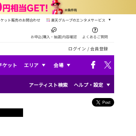
チケット販売のお問合わせ
楽天グループのエンタメサービス
チケット
楽天チケット
お申込(購入・抽選)内容確認
よくあるご質問
本/ゲーム/CD/DVD
ログイン
/
会員登録
楽天ブックス
電子書籍
楽天Kobo
チケット
エリア
会場
雑誌読み放題
楽天マガジン
アーティスト検索
ヘルプ・設定
音楽配信
楽天ミュージック
動画配信
楽天TV
動画配信ガイド
Rakuten PLAY
無料テレビ
Rチャンネル