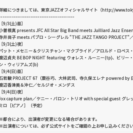
詳細につきましては、東京JAZZオフィシャルサイト（http://www.toky
-----------------------------------------
［9/3(土)昼］
小曽根真 presents JFC All Star Big Band meets Juilliard Jazz Ens
寺井尚子 meets パブロ・シーグレル "THE JAZZ TANGO PROJE
［9/3(土)夜］
パット・メセニー＆クリスチャン・マクブライド／アロルド・ロペス
渡辺貞夫 BEBOP NIGHT featuring ウォレス・ルーニー(tp)、ビ
ン・ウィリアムズ(b)
［9/4(日)昼］
石若駿 PROJECT 67（粟谷巧、大林武司、寺久保エレナ powered by
渡辺香津美＆沖仁／セルジオ・メンデス
［9/4(日)夜］
fox capture plan／ケニー・バロン・トリオ with special g
ミロ［ピアノ］（予定）
※都合により、出演者が変更になる場合があります。
※出演者については、必ず公式サイトをご確認の上お申し込みくださ