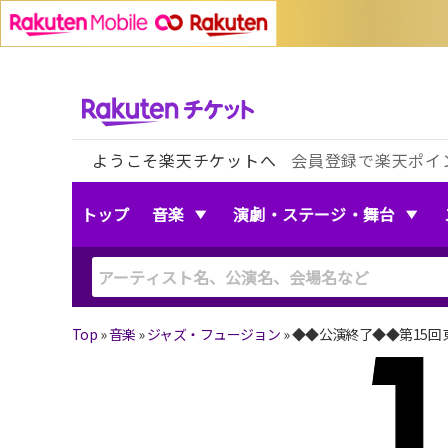
ようこそ楽天チケットへ
会員登録で楽天ポイ
トップ
音楽
演劇・ステージ・舞台
Top
»
音楽
»
ジャズ・フュージョン
»
◆◆公演終了◆◆第15回 東