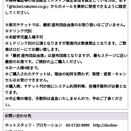
※携帯電話等の受信設定でドメイン指定受信を設定している方は、必ず
「@ticket.rakuten.co.jp」からのメールを事前に受信できるように設定
してください。
※楽天チケットでは、最前 座布団自由席のお取り扱いはございません。
※ドリンク代別
※未就学児童入場不可
※１ドリンク別の公演となりますが客席内は飲食禁止となります。ご飲
食はロビーにてお願い致します。
※「最前 座布団自由席」は座布団席となりますが、最もステージに近い
最前のお席です。ご検討の上ご購入ください。
※お一人様4枚まで。
※ご購入されたチケットは、理由の如何を問わず、取替・変更・キャン
セルはお受けできません。
※購入時、チケット代の他にシステム利用料等、各種手数料が必要とな
ります。
※中止等の場合、手数料は返金いたしませんので、予めご了承くださ
い。
お問い合わせ先
ホットスタッフ・プロモーション 03-5720-9999 http://doobie-