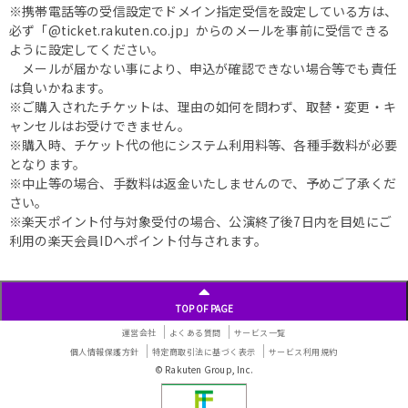
※携帯電話等の受信設定でドメイン指定受信を設定している方は、
必ず「@ticket.rakuten.co.jp」からのメールを事前に受信できる
ように設定してください。
メールが届かない事により、申込が確認できない場合等でも責任
は負いかねます。
※ご購入されたチケットは、理由の如何を問わず、取替・変更・キ
ャンセルはお受けできません。
※購入時、チケット代の他にシステム利用料等、各種手数料が必要
となります。
※中止等の場合、手数料は返金いたしませんので、予めご了承くだ
さい。
※楽天ポイント付与対象受付の場合、公演終了後7日内を目処にご
利用の楽天会員IDへポイント付与されます。
TOP OF PAGE
運営会社
よくある質問
サービス一覧
個人情報保護方針
特定商取引法に基づく表示
サービス利用規約
© Rakuten Group, Inc.