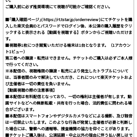
い。
ご購入前に必ず推奨環境にて視聴が可能かご確認ください。
■｢購入確認ページ｣( https://rt.tstar.jp/orderreview )にてチケットを購
入した楽天会員IDとパスワードでログイン後、本公演の購入履歴をクリ
ックすると表示される【動画を視聴する】ボタンからご視聴いただけま
す。
■視聴券1枚につき閲覧いただける端末は1台となります。（1アカウン
ト1ビュー）
第三者への譲渡・転売はできません。チケットのご購入は必ずご本人様
で行ってください。
※本配信の、視聴権限の譲渡・転売により発生したトラブルについて
は、当事者間のみで解決していただき、これについて楽天チケットおよ
び主催者は一切の責任を負いません。
【動画視聴の際の注意事項】
■本配信は有料配信となっており、一切の権利は主催者が有します。動
画サイトなどへの無断転載・共有を行った場合、法的責任に問われる場
合がございます。
■本配信はスマートフォンやデジタルカメラなどによる撮影、及び録音
は一切禁止いたします。このような行為が発覚し主催者が必要と判断し
た場合には、警察への通報等、捜査機関の協力を仰ぐことがあります。
■チケットご購入後は、公演延期・中止以外の理由に伴う払い戻しはで