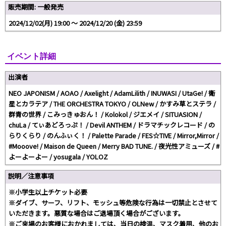
販売期間: 一般発売
2024/12/02(月) 19:00 〜 2024/12/20 (金) 23:59
イベント詳細
出演者
NEO JAPONISM / AOAO / Axelight / AdamLilith / INUWASI / UtaGe! / 衛
星とカラテア / THE ORCHESTRA TOKYO / OLNew / かすみ草とステラ /
群青の世界 / こみっきゅおん！ / Kolokol / ジエメイ / SITUASION /
chuLa / てぃあどろっぷ！ / Devil ANTHEM / ドラマチックレコード / の
らりくらり / のんふぃく！ / Palette Parade / FES☆TIVE / Mirror,Mirror /
#Mooove! / Maison de Queen / Merry BAD TUNE. / 夜光性アミューズ / #
よーよーよー / yosugala / YOLOZ
説明／注意事項
※小学生以上チケット必要
※ダイブ、サーフ、リフト、モッシュ等危険な行為は一切禁止とさせて
いただきます。悪質な場合はご退場頂く場合がございます。
※ご来場のお客様におかれましては、当日の検温、マスク着用、他のお