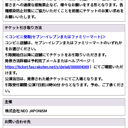
客さまへの過度な接触禁止など、様々なお願いをする形となります。各
種感染防止対策にご協力いただくことを前提にチケットのお買い求めを
お願いいたします。
チケット引き取り方法
＜コンビニ受取(セブンｰイレブンまたはファミリーマート)＞
コンビニ店舗は、セブンｰイレブンまたはファミリーマートのいずれか
をお選びください。
引取開始日以降に店舗にてチケットをお引取りいただきます。
発券方法詳細は予約完了メールまたはヘルプページ（
https://ticket.faq.rakuten.net/s/detail/000004369
）にてご確認いただ
けます。
公演当日は、発券された紙チケットにてご入場となります。
引取受付期間:公演7日前10時00分 からとなります。予め、ご了承くださ
い。
主催
株式会社 NEO JAPONISM
お問い合わせ先