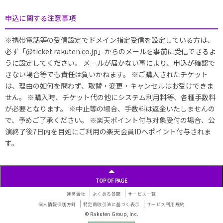
申込に関する注意事項
※携帯電話等の受信設定でドメイン指定受信を設定している方は、
必ず「@ticket.rakuten.co.jp」からのメールを事前に受信できるよ
うに設定してください。 メールが届かない事により、申込が確認で
きない場合等でも責任は負いかねます。 ※ご購入されたチケット
は、理由の如何を問わず、取替・変更・キャンセルはお受けできま
せん。 ※購入時、チケット代の他にシステム利用料等、各種手数料
が必要となります。 ※中止等の場合、手数料は返金いたしませんの
で、予めご了承ください。 ※楽天ポイント付与対象受付の場合、公
演終了後7日内を目処にご利用の楽天会員IDへポイント付与されま
す。
TOP OF PAGE
運営会社
よくある質問
サービス一覧
個人情報保護方針
特定商取引法に基づく表示
サービス利用規約
© Rakuten Group, Inc.