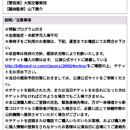
【管弦楽】大阪交響楽団
【編曲監修】山下康介
説明／注意事項
※特製プログラム付き
※全席指定・未就学児入場不可
※車椅子をご利⽤のお客様は、下記、運営までお電話にてお問合せ下さ
い。
※収容率は政府の方針、感染状況等により判断いたします。
※チケット購入の際は必ず、 公演公式サイトに掲載している
http://billboard-cc.com/classics/200924notice/
をご確認の上、 チケッ
トをお求め下さい。
※当日の感染予防対策におきましては、公演公式サイトをご参照くださ
い。
※チケットを紛失された方、または当日チケットをお忘れになった方は
チケットがなければどのような場合でもご入場できません。
※本公演購入時にご登録の氏名、緊急連絡先等は、万が一来場者から新
型コロナウイルス感染者が発生した場合など、必要に応じて保健所等の
公的機関へ提供させていただく場合がございます。
※チケットを店頭または電話でご購入いただいたお客様、および購入時
に個人情報の登録をされなかったお客様は公演当日に会場にてご連絡先