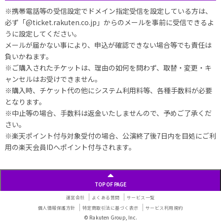
※携帯電話等の受信設定でドメイン指定受信を設定している方は、
必ず「@ticket.rakuten.co.jp」からのメールを事前に受信できるよ
うに設定してください。
メールが届かない事により、申込が確認できない場合等でも責任は
負いかねます。
※ご購入されたチケットは、理由の如何を問わず、取替・変更・キ
ャンセルはお受けできません。
※購入時、チケット代の他にシステム利用料等、各種手数料が必要
となります。
※中止等の場合、手数料は返金いたしませんので、予めご了承くだ
さい。
※楽天ポイント付与対象受付の場合、公演終了後7日内を目処にご利
用の楽天会員IDへポイント付与されます。
TOP OF PAGE
運営会社
よくある質問
サービス一覧
個人情報保護方針
特定商取引法に基づく表示
サービス利用規約
© Rakuten Group, Inc.